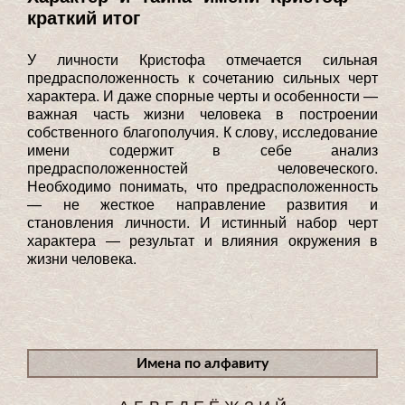
краткий итог
У личности Кристофа отмечается сильная
предрасположенность к сочетанию сильных черт
характера. И даже спорные черты и особенности —
важная часть жизни человека в построении
собственного благополучия. К слову, исследование
имени содержит в себе анализ
предрасположенностей человеческого.
Необходимо понимать, что предрасположенность
— не жесткое направление развития и
становления личности. И истинный набор черт
характера — результат и влияния окружения в
жизни человека.
Имена по алфавиту
А
Б
В
Г
Д
Е
Ё
Ж
З
И
Й