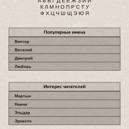
К
Л
М
Н
О
П
Р
С
Т
У
Ф
Х
Ц
Ч
Ш
Щ
Э
Ю
Я
Популярные имена
Виктор
Виталий
Дмитрий
Любовь
Интерес читателей
Мартын
Наина
Эльдар
Эрнесто