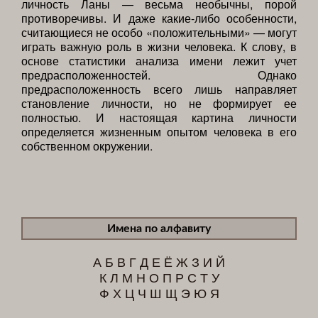
личность Ланы — весьма необычны, порой
противоречивы. И даже какие-либо особенности,
считающиеся не особо «положительными» — могут
играть важную роль в жизни человека. К слову, в
основе статистики анализа имени лежит учет
предрасположенностей. Однако
предрасположенность всего лишь направляет
становление личности, но не формирует ее
полностью. И настоящая картина личности
определяется жизненным опытом человека в его
собственном окружении.
Имена по алфавиту
А
Б
В
Г
Д
Е
Ё
Ж
З
И
Й
К
Л
М
Н
О
П
Р
С
Т
У
Ф
Х
Ц
Ч
Ш
Щ
Э
Ю
Я