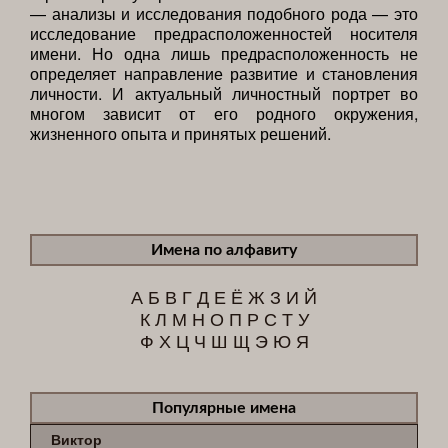
— анализы и исследования подобного рода — это
исследование предрасположенностей носителя
имени. Но одна лишь предрасположенность не
определяет направление развитие и становления
личности. И актуальный личностный портрет во
многом зависит от его родного окружения,
жизненного опыта и принятых решений.
Имена по алфавиту
А
Б
В
Г
Д
Е
Ё
Ж
З
И
Й
К
Л
М
Н
О
П
Р
С
Т
У
Ф
Х
Ц
Ч
Ш
Щ
Э
Ю
Я
Популярные имена
Виктор