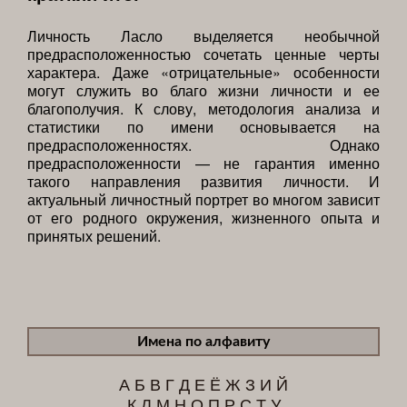
Личность Ласло выделяется необычной
предрасположенностью сочетать ценные черты
характера. Даже «отрицательные» особенности
могут служить во благо жизни личности и ее
благополучия. К слову, методология анализа и
статистики по имени основывается на
предрасположенностях. Однако
предрасположенности — не гарантия именно
такого направления развития личности. И
актуальный личностный портрет во многом зависит
от его родного окружения, жизненного опыта и
принятых решений.
Имена по алфавиту
А
Б
В
Г
Д
Е
Ё
Ж
З
И
Й
К
Л
М
Н
О
П
Р
С
Т
У