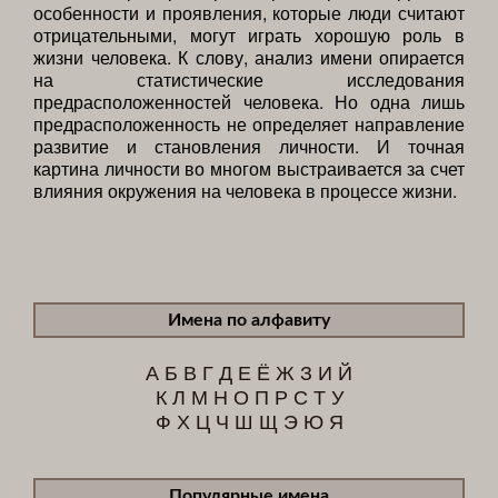
особенности и проявления, которые люди считают
отрицательными, могут играть хорошую роль в
жизни человека. К слову, анализ имени опирается
на статистические исследования
предрасположенностей человека. Но одна лишь
предрасположенность не определяет направление
развитие и становления личности. И точная
картина личности во многом выстраивается за счет
влияния окружения на человека в процессе жизни.
Имена по алфавиту
А
Б
В
Г
Д
Е
Ё
Ж
З
И
Й
К
Л
М
Н
О
П
Р
С
Т
У
Ф
Х
Ц
Ч
Ш
Щ
Э
Ю
Я
Популярные имена