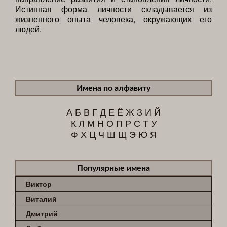
Истинная форма личности складывается из
жизненного опыта человека, окружающих его
людей.
Имена по алфавиту
А
Б
В
Г
Д
Е
Ё
Ж
З
И
Й
К
Л
М
Н
О
П
Р
С
Т
У
Ф
Х
Ц
Ч
Ш
Щ
Э
Ю
Я
Популярные имена
Виктор
Виталий
Дмитрий