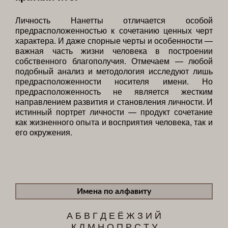
Личность Нанетты отличается особой
предрасположенностью к сочетанию ценных черт
характера. И даже спорные черты и особенности —
важная часть жизни человека в построении
собственного благополучия. Отмечаем — любой
подобный анализ и методология исследуют лишь
предрасположенности носителя имени. Но
предрасположенность не является жестким
направлением развития и становления личности. И
истинный портрет личности — продукт сочетание
как жизненного опыта и восприятия человека, так и
его окружения.
Имена по алфавиту
А
Б
В
Г
Д
Е
Ё
Ж
З
И
Й
К
Л
М
Н
О
П
Р
С
Т
У