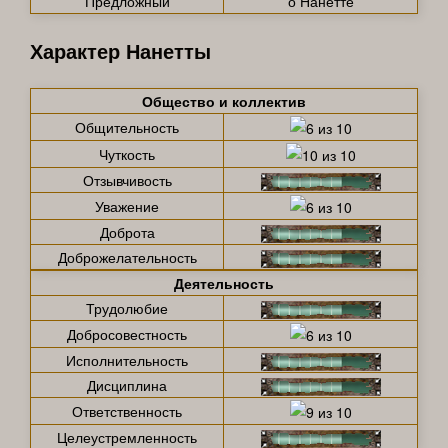
Предложный
о Нанетте
Характер Нанетты
Общество и коллектив
Общительность
Чуткость
Отзывчивость
Уважение
Доброта
Доброжелательность
Деятельность
Трудолюбие
Добросовестность
Исполнительность
Дисциплина
Ответственность
Целеустремленность