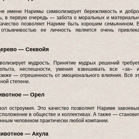
не имени Наримы символизирует бережливость и добро
ь, в первую очередь — забота о моральных и материаль
 качество позволяет Нариме быть хорошим семьянином. В
отзывчивостью ее личность является очень привлек
дерево — Секвойя
волизирует мудрость. Принятие мудрых решений требуе
 опыта, неспешности, умения взвешивать все «за» 
также — отрешенность от эмоционального влияния. Всё 
ной степени.
ивотное — Орел
ол остроумия. Это качество позволяет Нариме завоевы
сположение в обществе и коллективах. А также — станови
нным человеком практически любой компании.
животное — Акула