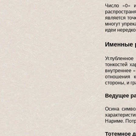
Число «0» 
распространя
является точ
многут упрек
идеи нередко
Именные 
Углубленное
тонкостей ха
внутреннее 
отношения 
стороны, и г
Ведущее р
Осина симво
характеристи
Нариме. Потр
Тотемное 