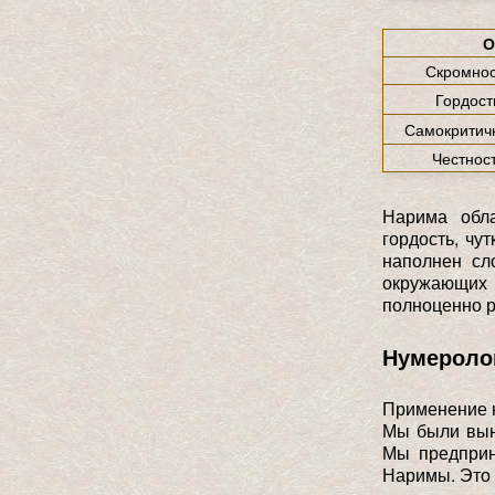
О
Скромнос
Гордост
Самокритич
Честнос
Нарима обл
гордость, чу
наполнен сл
окружающих 
полноценно р
Нумероло
Применение н
Мы были вын
Мы предприн
Наримы. Это 