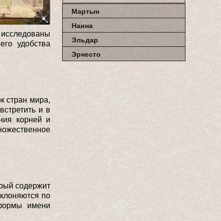
Мартын
Наина
и исследованы
Эльдар
его удобства
Эрнесто
к стран мира,
встретить и в
ния корней и
ножественное
орый содержит
склоняются по
 формы имени