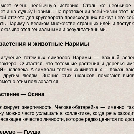
имеет очень необычную историю. Столь же необычое 
ет и на судьбу Наримы. На протяжении всей жизни этот ч
кой отсчета для круговорота происходящих вокруг него со
ать Нариму в великом множестве странных идей и поступк
 оказываются гениальными и результативными.
растения и животные Наримы
 изучение тотемных символов Наримы — важный аспе
рактера. Считается, что тотемные растения и деревья и
«Я» человека. А символы тотемных животных — показываю
к другим людям. Знание этих нюансов помогают выяв
рамотно этим пользоваться.
астение — Осина
лизирует энергичность. Человек-батарейка — именно та
ку можно часто услышать в коллективе, когда речь заходи
ясающее качество личности, которое редко ценится по дос
дерево — Груша