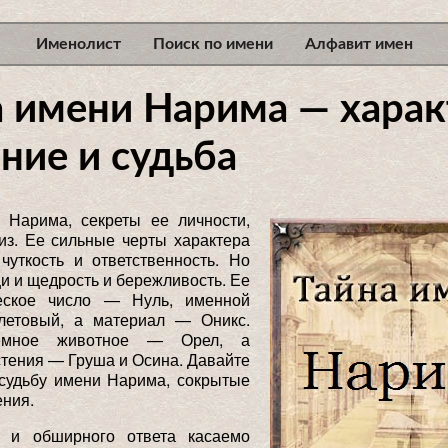
Именолист
Поиск по имени
Алфавит имен
а имени Нарима — харак
ние и судьба
 Нарима, секреты ее личности,
из. Ее сильные черты характера
чуткость и ответственность. Но
и и щедрость и бережливость. Ее
еское число — Нуль, именной
етовый, а материал — Оникс.
темное животное — Орел, а
тения — Груша и Осина. Давайте
 судьбу имени Нарима, сокрытые
ения.
 и обширного ответа касаемо