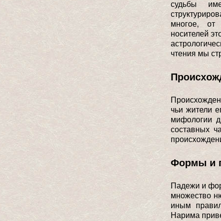
судьбы им
структуриро
многое, от 
носителей эт
астрологиче
чтения мы ст
Происхожд
Происхождени
чьи жители е
мифологии д
составных ч
происхождени
Формы и 
Падежи и фор
множество ню
иным правил
Нарима приве