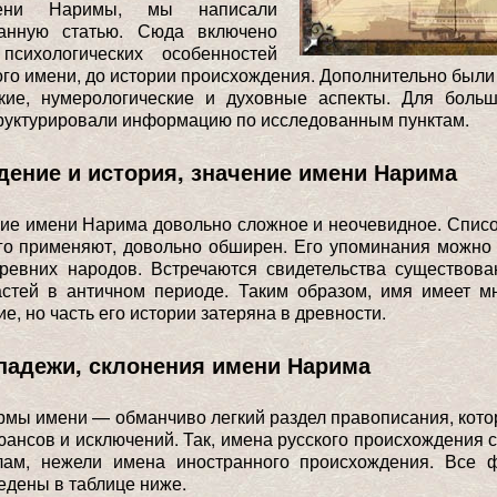
ени Наримы, мы написали
ванную статью. Сюда включено
психологических особенностей
ого имени, до истории происхождения. Дополнительно был
ские, нумерологические и духовные аспекты. Для больш
руктурировали информацию по исследованным пунктам.
ение и история, значение имени Нарима
е имени Нарима довольно сложное и неочевидное. Списо
го применяют, довольно обширен. Его упоминания можно 
ревних народов. Встречаются свидетельства существова
астей в античном периоде. Таким образом, имя имеет м
е, но часть его истории затеряна в древности.
падежи, склонения имени Нарима
мы имени — обманчиво легкий раздел правописания, кот
ансов и исключений. Так, имена русского происхождения 
ам, нежели имена иностранного происхождения. Все
дены в таблице ниже.