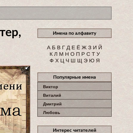
тер,
Имена по алфавиту
А
Б
В
Г
Д
Е
Ё
Ж
З
И
Й
К
Л
М
Н
О
П
Р
С
Т
У
Ф
Х
Ц
Ч
Ш
Щ
Э
Ю
Я
Популярные имена
Виктор
Виталий
Дмитрий
Любовь
Интерес читателей