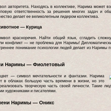
ол авторитета. Находясь в коллективе, Нарима может вз
пповую ответственность за решения многих задач и об
ачество делает ее великолепным лидером коллектива.
животное — Курица
мвол красноречия. Найти общий язык, сгладить сложн
или конфликт — не проблема для Наримы! Дипломатическ
треннее понимание психологии людей делает из Наримы 
.
ни Наримы — Фиолетовый
цвет — символ мечтательности и фантазии. Нарима
ет в облаках большую часть времени в жизни, но это
реализовать творческую часть своей личности. Такие лю
и художниками и писателями.
мени Наримы — Оникс