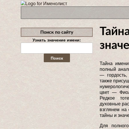
Тайн
Поиск по сайту
Узнать значение имени:
значе
Найти:
Тайна имени
полный анал
— гордость, 
также присущ
нумерологич
цвет — Фиол
Редкое то
духовные рас
взглянем на
тайны и знач
Для полного