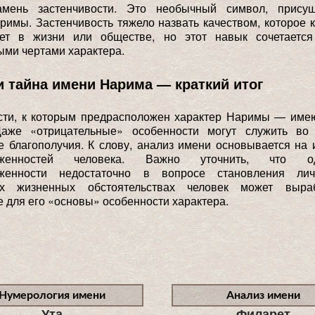
мень застенчивости. Это необычный символ, прису
римы. Застенчивость тяжело назвать качеством, которое к
ет в жизни или обществе, но этот навык сочетаетс
ми чертами характера.
и тайна имени Нарима — краткий итог
сти, к которым предрасположен характер Наримы — име
Даже «отрицательные» особенности могут служить во
е благополучия. К слову, анализ имени основывается на
ложенностей человека. Важно уточнить, что 
оженности недостаточно в вопросе становления ли
ых жизненных обстоятельствах человек может выра
 для его «основы» особенности характера.
Нумерология имени
Анализ имени
Ута
Филарет