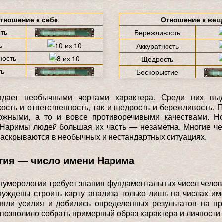
тношение к себе
Отношение к ве
ть
Бережливость
ь
Аккуратность
ность
Щедрость
ть
Бескорыстие
адает необычными чертами характера. Среди них выд
ткость и ответственность, так и щедрость и бережливость. 
ожными, а то и вовсе противоречивыми качествами. Н
Наримы людей большая их часть — незаметна. Многие че
аскрываются в необычных и нестандартных ситуациях.
гия — число имени Нарима
умерологии требует знания фундаментальных чисел челов
уждены строить карту анализа только лишь на числах им
яли усилия и добились определенных результатов на п
позволило собрать примерный образ характера и личности 