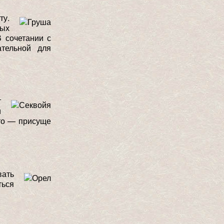
ту.
ных
 сочетании с
ательной для
т
и
это — присуще
вать
ться