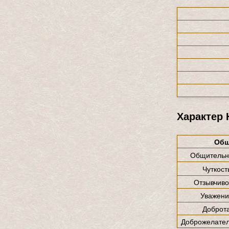
Характер
Общ
Общительн
Чуткост
Отзывчиво
Уважени
Доброт
Доброжелател