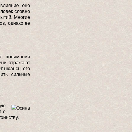
влияние оно
еловек словно
бытий. Многие
ов, однако ее
кт понимания
мени отражают
т нюансы его
ить сильные
кую
т о
тоинству.