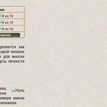
щам
еляются как
Порой человек
о для многих
рты личности
ека.
ени.
римере имени
человека.