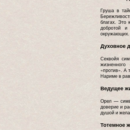
Груша в тай
Бережливост
благах. Это
добротой и 
окружающих.
Духовное 
Секвойя сим
жизненного
«против». А 
Нариме в рав
Ведущее ж
Орел — симв
доверие и ра
душой и жела
Тотемное 