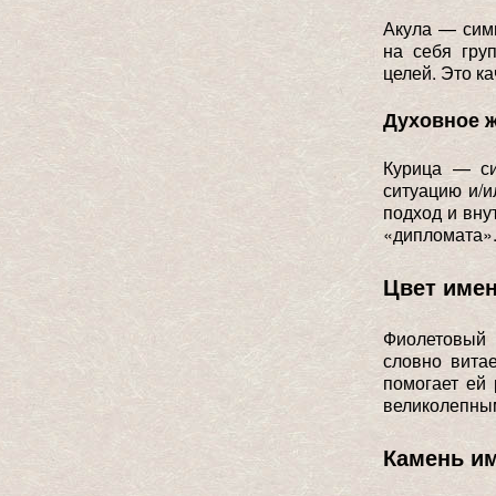
Акула — симв
на себя гру
целей. Это к
Духовное 
Курица — си
ситуацию и/
подход и вну
«дипломата»
Цвет име
Фиолетовый 
словно вита
помогает ей 
великолепным
Камень и