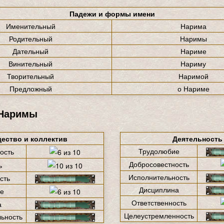
Падежи и формы имени
Именительный
Нарима
Родительный
Наримы
Дательный
Нариме
Винительный
Нариму
Творительный
Наримой
Предложный
о Нариме
 Наримы
ество и коллектив
Деятельность
Трудолюбие
ость
Добросовестность
ь
Исполнительность
сть
Дисциплина
е
Ответственность
а
Целеустремленность
ьность