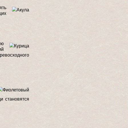
ять
щих
ую
ий
превосходного
ди становятся