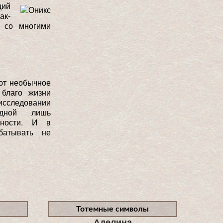
щий
ак-
я со многими
ют необычное
 благо жизни
 исследовании
одной лишь
чности. И в
батывать не
Тотемные символы
Аделина