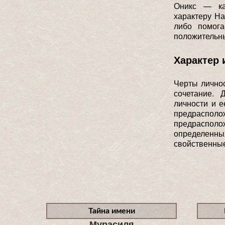
Оникс — ка
характеру На
либо помога
положительны
Характер 
Черты лично
сочетание. 
личности и е
предраспо
предраспол
определенн
свойственные
Тайна имени
Мурасиля