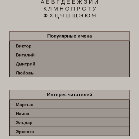
А
Б
В
Г
Д
Е
Ё
Ж
З
И
Й
К
Л
М
Н
О
П
Р
С
Т
У
Ф
Х
Ц
Ч
Ш
Щ
Э
Ю
Я
Популярные имена
Виктор
Виталий
Дмитрий
Любовь
Интерес читателей
Мартын
Наина
Эльдар
Эрнесто