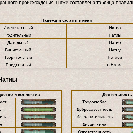
ранного происхождения. Ниже составлена таблица прави
.
Падежи и формы имени
Именительный
Натиа
Родительный
Натиы
Дательный
Натие
Винительный
Натиу
Творительный
Натиой
Предложный
о Натие
 Натиы
ество и коллектив
Деятельность
ость
Трудолюбие
ь
Добросовестность
сть
Исполнительность
е
Дисциплина
а
Ответственность