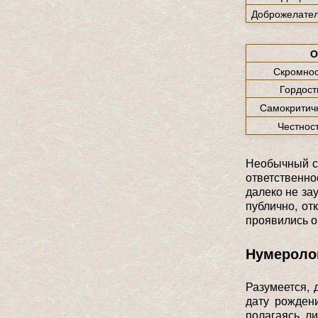
Доброжелател
О
Скромнос
Гордост
Самокритич
Честнос
Необычный ск
ответственн
далеко не за
публично, от
проявились о
Нумероло
Разумеется, 
дату рожден
полагаясь л