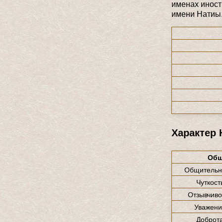
именах иност
имени Натиы
Характер
Общ
Общительн
Чуткост
Отзывчиво
Уважени
Доброт