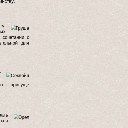
инству.
ту.
ных
 сочетании с
ательной для
т
и
это — присуще
вать
ться