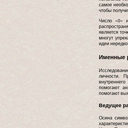
самое необхо
чтобы получи
Число «0» 
распространя
является точ
многут упрек
идеи нередко
Именные 
Исследовани
личности. 
внутреннего
помогают ан
помогают выя
Ведущее р
Осина симво
характеристи