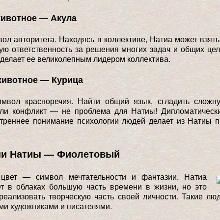
животное — Акула
ол авторитета. Находясь в коллективе, Натиа может взять
ую ответственность за решения многих задач и общих цел
 делает ее великолепным лидером коллектива.
животное — Курица
мвол красноречия. Найти общий язык, сгладить сложн
или конфликт — не проблема для Натиы! Дипломатическ
утреннее понимание психологии людей делает из Натиы п
.
ни Натиы — Фиолетовый
цвет — символ мечтательности и фантазии. Натиа
ет в облаках большую часть времени в жизни, но это
реализовать творческую часть своей личности. Такие лю
и художниками и писателями.