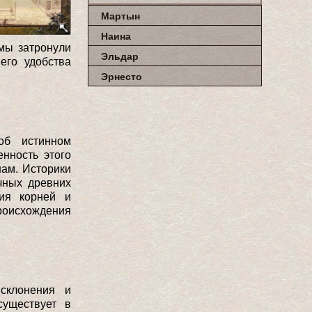
Мартын
Наина
 мы затронули
Эльдар
его удобства
Эрнесто
об истинном
нность этого
нам. Историки
чных древних
ния корней и
роисхождения
склонения и
существует в