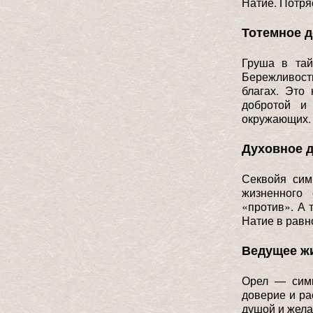
Натие. Потря
Тотемное 
Груша в тай
Бережливост
благах. Это
добротой и 
окружающих.
Духовное 
Секвойя сим
жизненного
«против». А 
Натие в равн
Ведущее ж
Орел — симв
доверие и ра
душой и жела