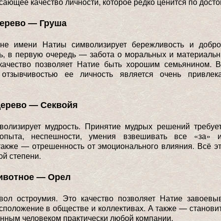
сающее качество личности, которое редко ценится по досто
дерево — Груша
не имени Натиы символизирует бережливость и добро
ь, в первую очередь — забота о моральных и материаль
 качество позволяет Натие быть хорошим семьянином. В
отзывчивостью ее личность является очень привлек
дерево — Секвойя
волизирует мудрость. Принятие мудрых решений требуе
 опыта, неспешности, умения взвешивать все «за» 
также — отрешенность от эмоционального влияния. Всё 
ой степени.
ивотное — Орел
ол остроумия. Это качество позволяет Натие завоевы
сположение в обществе и коллективах. А также — станови
нным человеком практически любой компании.