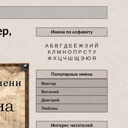
р,
Имена по алфавиту
А
Б
В
Г
Д
Е
Ё
Ж
З
И
Й
К
Л
М
Н
О
П
Р
С
Т
У
Ф
Х
Ц
Ч
Ш
Щ
Э
Ю
Я
Популярные имена
Виктор
Виталий
Дмитрий
Любовь
Интерес читателей