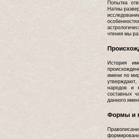
Попытка отв
Натиы развер
исследов
особенностях
астрологиче
чтения мы ра
Происхожд
История им
происхожден
имени по мир
утверждают,
народов и к
составных ч
данного имен
Формы и п
Правописан
формировани