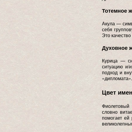
Тотемное 
Акула — симв
себя группов
Это качество
Духовное 
Курица — си
ситуацию и/
подход и вн
«дипломата»
Цвет име
Фиолетовый 
словно вита
помогает ей 
великолепным