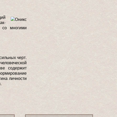
щий
ак-
я со многими
сильных черт.
человеческой
ове содержит
формирование
тина личности
.