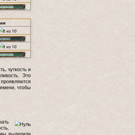
щам
ь, чуткость и
ливость. Это
е проявляются
ремени, чтобы
нать
сть,
 мы выделили