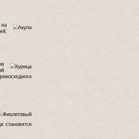
 на
ей.
ую
ий
ревосходного
ди становятся