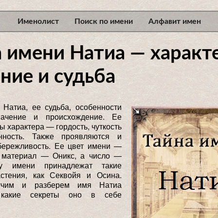
Именолист
Поиск по имени
Алфавит имен
 имени Натиа — характе
ние и судьба
 Натиа, ее судьба, особенности
начение и происхождение. Ее
ы характера — гордость, чуткость
нность. Также проявляются и
бережливость. Ее цвет имени —
 материал — Оникс, а число —
у имени принадлежат такие
стения, как Секвойя и Осина.
учим и разберем имя Натиа
 какие секреты оно в себе