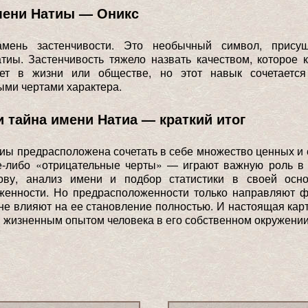
мени Натиы — Оникс
мень застенчивости. Это необычный символ, прису
тиы. Застенчивость тяжело назвать качеством, которое к
ет в жизни или обществе, но этот навык сочетаетс
ми чертами характера.
и тайна имени Натиа — краткий итог
иы предрасположена сочетать в себе множество ценных и 
е-либо «отрицательные черты» — играют важную роль в 
ову, анализ имени и подбор статистики в своей осн
женности. Но предрасположенности только направляют 
 не влияют на ее становление полностью. И настоящая кар
 жизненным опытом человека в его собственном окружении