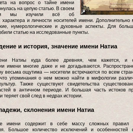
ета на вопрос о тайне имени
нулась на целую статью. В своем
ании мы изучили всё об
 характера и личности носителей имени. Дополнительно
ские, нумерологические и духовные аспекты. Для больш
збили статью на исследованные пункты.
ение и история, значение имени Натиа
ени Натиы куда более древняя, чем кажется, и 
ии имени многие даже и не догадываются. Распростране
у весьма ощутима — носители встречаются по всем стра
 что упоминания о нем можно найти в мифологии разли
ультур. Также существуют свидетельства существова
астей в античном периоде. И большая часть истоков п
и теряет свой след в недрах истории.
адежи, склонения имени Натиа
ие имени содержит в себе массу сложных правил 
я. Большое количество исключений и особенностей 