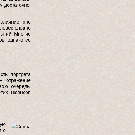
м достаточно,
влияние оно
еловек словно
бытий. Многие
ов, однако ее
сть портрета
— отражение
вою очередь,
этих нюансов
кую
т о