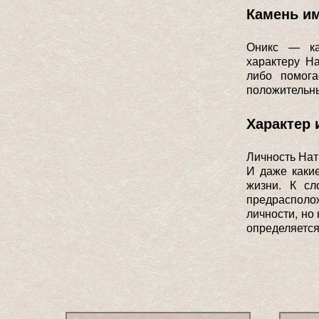
Камень и
Оникс — ка
характеру На
либо помога
положительны
Характер 
Личность Нат
И даже каки
жизни. К сл
предрасполо
личности, но
определяется