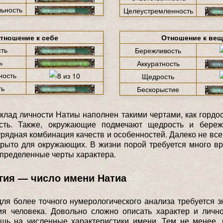
ьность
Целеустремленность
тношение к себе
Отношение к ве
ть
Бережливость
ь
Аккуратность
ность
Щедрость
ть
Бескорыстие
лад личности Натиы наполнен такими чертами, как гордост
ость. Также, окружающие подмечают щедрость и береж
урядная комбинация качеств и особенностей. Далеко не вс
крыто для окружающих. В жизни порой требуется много в
пределенные черты характера.
гия — число имени Натиа
для более точного нумерологического анализа требуется з
ия человека. Довольно сложно описать характер и лично
ишь на численные характеристики имени. Тем не менее,