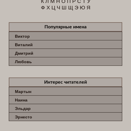
К
Л
М
Н
О
П
Р
С
Т
У
Ф
Х
Ц
Ч
Ш
Щ
Э
Ю
Я
Популярные имена
Виктор
Виталий
Дмитрий
Любовь
Интерес читателей
Мартын
Наина
Эльдар
Эрнесто