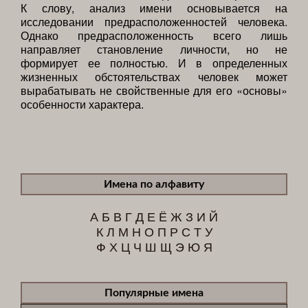
К слову, анализ имени основывается на
исследовании предрасположенностей человека.
Однако предрасположенность всего лишь
направляет становление личности, но не
формирует ее полностью. И в определенных
жизненных обстоятельствах человек может
вырабатывать не свойственные для его «основы»
особенности характера.
Имена по алфавиту
А
Б
В
Г
Д
Е
Ё
Ж
З
И
Й
К
Л
М
Н
О
П
Р
С
Т
У
Ф
Х
Ц
Ч
Ш
Щ
Э
Ю
Я
Популярные имена