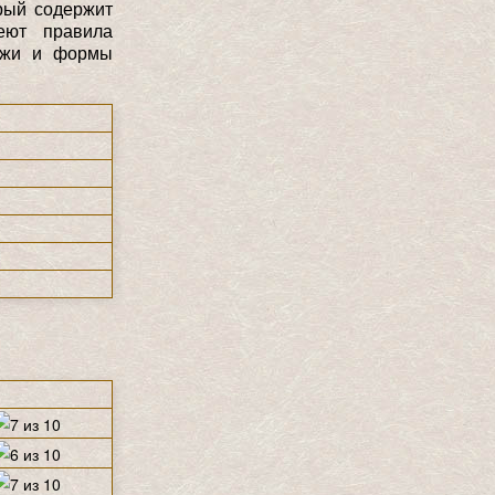
рый содержит
еют правила
дежи и формы