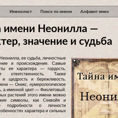
Именолист
Поиск по имени
Алфавит имен
а имени Неонилла —
тер, значение и судьба
Неонилла, ее судьба, личностные
ение и происхождение. Самые
ты ее характера — гордость,
и ответственность. Также
 и щедрость и бережливость.
мени — Оникс, нумерологическое
, а именной цвет — Фиолетовый.
ных растений этого имени можно
акие символы, как Секвойя и
е подробности о личности
обенностях характера и сильных