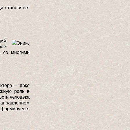
ди становятся
щий
рое
я со многими
актера — ярко
ажную роль в
ости человека
направлением
и формируется