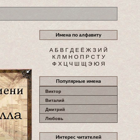
Имена по алфавиту
А
Б
В
Г
Д
Е
Ё
Ж
З
И
Й
К
Л
М
Н
О
П
Р
С
Т
У
Ф
Х
Ц
Ч
Ш
Щ
Э
Ю
Я
Популярные имена
Виктор
Виталий
Дмитрий
Любовь
Интерес читателей