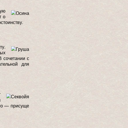
кую
т о
остоинству.
ту.
ных
В сочетании с
ательной для
т
и
это — присуще