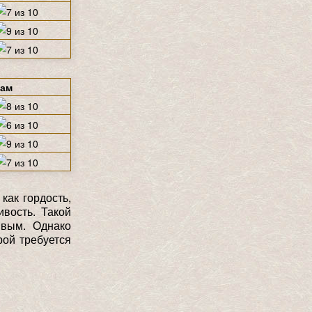
щам
как гордость,
ивость. Такой
ивым. Однако
рой требуется