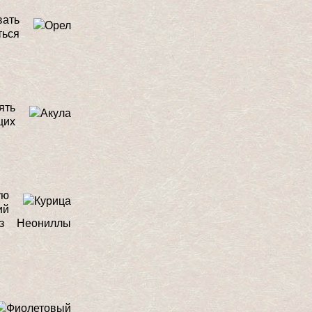
вать
ться
ять
щих
ую
ий
из Неониллы