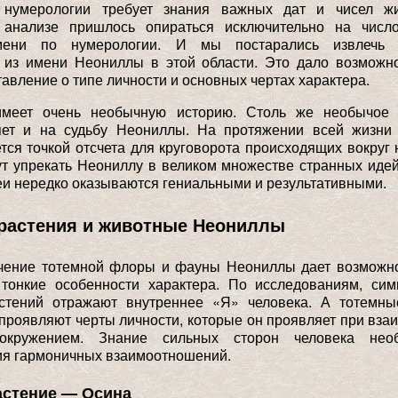
 нумерологии требует знания важных дат и чисел ж
 анализе пришлось опираться исключительно на числ
мени по нумерологии. И мы постарались извлечь 
из имени Неониллы в этой области. Это дало возможно
авление о типе личности и основных чертах характера.
имеет очень необычную историю. Столь же необычое 
яет и на судьбу Неониллы. На протяжении всей жизни 
тся точкой отсчета для круговорота происходящих вокруг 
т упрекать Неониллу в великом множестве странных идей
еи нередко оказываются гениальными и результативными.
растения и животные Неониллы
учение тотемной флоры и фауны Неониллы дает возможно
 тонкие особенности характера. По исследованиям, си
стений отражают внутреннее «Я» человека. А тотемн
роявляют черты личности, которые он проявляет при вза
кружением. Знание сильных сторон человека нео
я гармоничных взаимоотношений.
астение — Осина