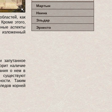
Мартын
Наина
бластей, как
Эльдар
 Кроме этого,
овные аспекты
Эрнесто
ь изложенный
и запутанное
орит наличие
ания о нем в
е существуют
ности. Таким
следов корней