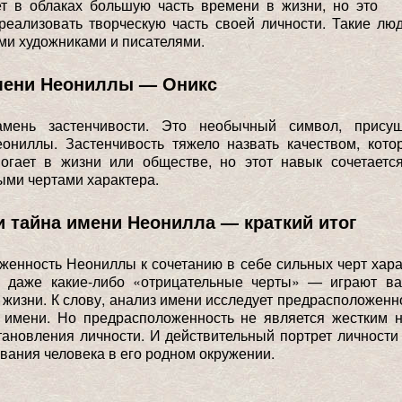
ет в облаках большую часть времени в жизни, но это
реализовать творческую часть своей личности. Такие лю
и художниками и писателями.
мени Неониллы — Оникс
мень застенчивости. Это необычный символ, прису
еониллы. Застенчивость тяжело назвать качеством, кото
могает в жизни или обществе, но этот навык сочетаетс
ми чертами характера.
и тайна имени Неонилла — краткий итог
енность Неониллы к сочетанию в себе сильных черт хар
 даже какие-либо «отрицательные черты» — играют в
 жизни. К слову, анализ имени исследует предрасположенн
я имени. Но предрасположенность не является жестким 
тановления личности. И действительный портрет личност
ивания человека в его родном окружении.