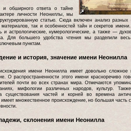
 и обширного ответа о тайне
актере личности Неониллы, мы
труктурированную статью. Сюда включен анализ разных о
 материалов, так и особенностей тайн и секретов имени.
ь и астрологические, нумерологические, а также — дух
са. Для большего удобства чтения мы разделили вес
ключевым пунктам.
ение и история, значение имени Неонилла
исхождения имени Неонилла имеет довольно сложное 
ие. О распространенности этого имени красноречиво гов
вителей почти во всех странах мира. Отмечаются упомин
аниях, мифологии различных народов, культур. Такж
ва существования частей и корней во времена антич
 имеет множественное происхождение, но большая часть 
евности.
падежи, склонения имени Неонилла