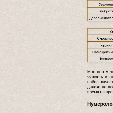
Уважени
Доброт
Доброжелател
О
Скромнос
Гордост
Самокритич
Честнос
Можно отмети
чуткость и о
набор качес
далеко не вс
время на про
Нумероло