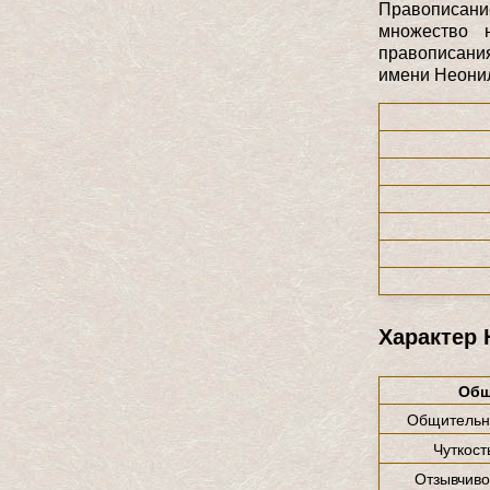
Правописани
множество 
правописани
имени Неонил
Характер
Общ
Общительн
Чуткост
Отзывчиво