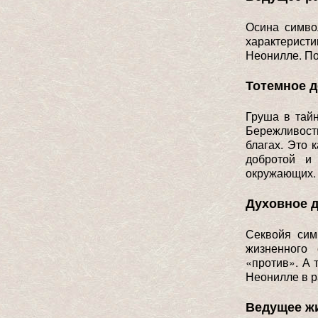
Осина симво
характеристи
Неонилле. По
Тотемное 
Груша в тай
Бережливост
благах. Это 
добротой и 
окружающих.
Духовное 
Секвойя сим
жизненного
«против». А 
Неонилле в р
Ведущее ж