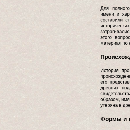
Для полного
имени и хар
составили с
исторических
затрагивалис
этого вопро
материал по 
Происхожд
История про
происхожден
его предста
древних изд
свидетельст
образом, имя
утеряна в др
Формы и 