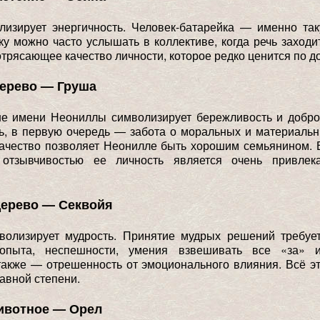
лизирует энергичность. Человек-батарейка — именно та
ку можно часто услышать в коллективе, когда речь заходи
трясающее качество личности, которое редко ценится по д
дерево — Груша
не имени Неониллы символизирует бережливость и добро
ь, в первую очередь — забота о моральных и материаль
качество позволяет Неонилле быть хорошим семьянином. 
отзывчивостью ее личность является очень привлек
дерево — Секвойя
волизирует мудрость. Принятие мудрых решений требуе
 опыта, неспешности, умения взвешивать все «за» 
также — отрешенность от эмоционального влияния. Всё 
авной степени.
ивотное — Орел