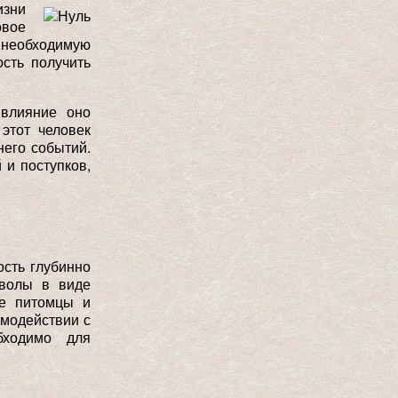
изни
овое
необходимую
сть получить
влияние оно
этот человек
него событий.
 и поступков,
сть глубинно
мволы в виде
ые питомцы и
имодействии с
бходимо для