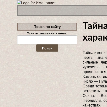
Тайн
Поиск по сайту
Узнать значение имени:
харак
Найти:
Тайна имени 
черты, знач
сильные чер
чуткость 
проявляются
Камень ее и
число — Нуль
Среди тотем
встретить т
Осина. Вс
Неониллы, ос
качествах.