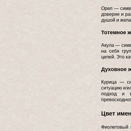
Орел — симво
доверие и ра
душой и жела
Тотемное 
Акула — симв
на себя гру
целей. Это к
Духовное 
Курица — си
ситуацию и/и
подход и в
превосходног
Цвет име
Фиолетовый 