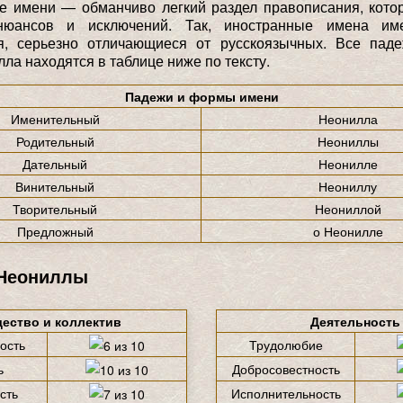
е имени — обманчиво легкий раздел правописания, кото
нюансов и исключений. Так, иностранные имена им
я, серьезно отличающиеся от русскоязычных. Все па
ла находятся в таблице ниже по тексту.
Падежи и формы имени
Именительный
Неонилла
Родительный
Неониллы
Дательный
Неонилле
Винительный
Неониллу
Творительный
Неониллой
Предложный
о Неонилле
 Неониллы
ество и коллектив
Деятельность
ость
Трудолюбие
ь
Добросовестность
сть
Исполнительность