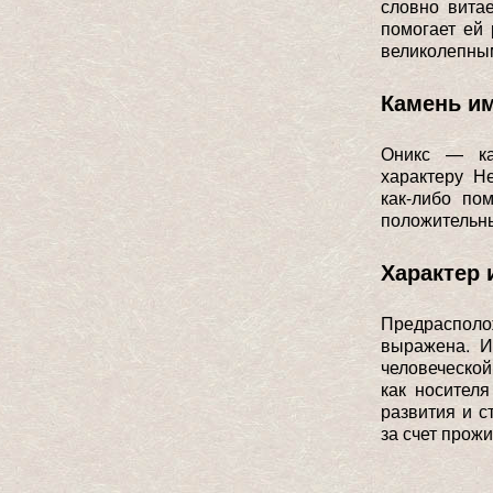
словно вита
помогает ей 
великолепным
Камень и
Оникс — ка
характеру Н
как-либо по
положительны
Характер 
Предрасполож
выражена. И
человеческой
как носител
развития и с
за счет прож