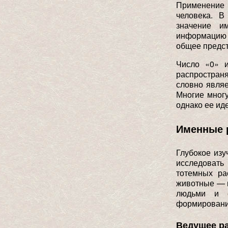
Применение
человека. В
значение и
информацию 
общее предст
Число «0» 
распростран
словно являе
Многие многу
однако ее ид
Именные 
Глубокое из
исследовать
тотемных ра
животные — п
людьми и о
формировани
Ведущее р