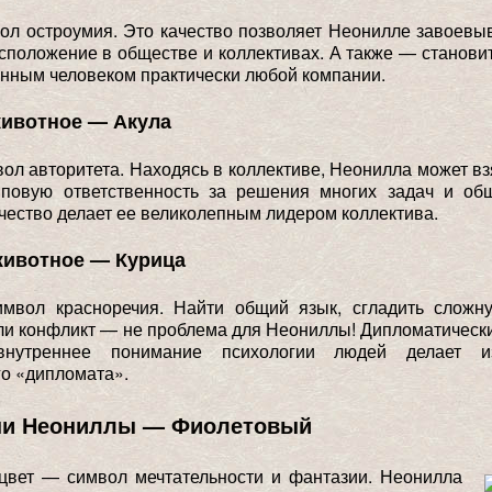
л остроумия. Это качество позволяет Неонилле завоевы
сположение в обществе и коллективах. А также — станови
нным человеком практически любой компании.
животное — Акула
ол авторитета. Находясь в коллективе, Неонилла может вз
пповую ответственность за решения многих задач и об
ачество делает ее великолепным лидером коллектива.
животное — Курица
мвол красноречия. Найти общий язык, сгладить сложн
ли конфликт — не проблема для Неониллы! Дипломатическ
нутреннее понимание психологии людей делает 
о «дипломата».
ни Неониллы — Фиолетовый
цвет — символ мечтательности и фантазии. Неонилла