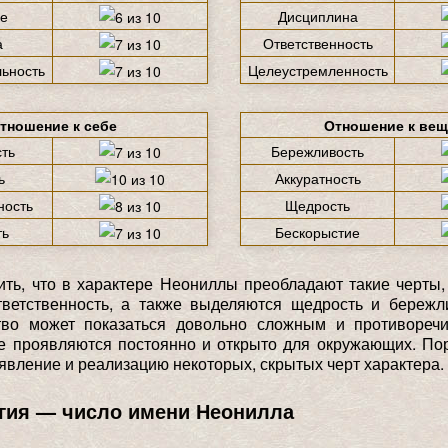
е
Дисциплина
а
Ответственность
ьность
Целеустремленность
тношение к себе
Отношение к ве
ть
Бережливость
ь
Аккуратность
ность
Щедрость
ть
Бескорыстие
ть, что в характере Неониллы преобладают такие черты, 
тветственность, а также выделяются щедрость и бережл
тво может показаться довольно сложным и противореч
е проявляются постоянно и открыто для окружающих. По
явление и реализацию некоторых, скрытых черт характера.
гия — число имени Неонилла