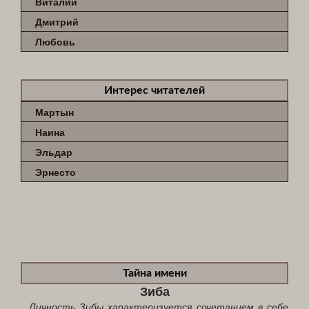
Виталий
Дмитрий
Любовь
Интерес читателей
Мартын
Наина
Эльдар
Эрнесто
Тайна имени
Зиба
...Личность Зибы характеризуется сочетанием в себе