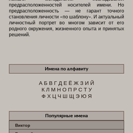
предрасположенностей носителей имени. Но
предрасположенность — не гарант точного
становления личности «по шаблону». И актуальный
личностный портрет во многом зависит от его
родного окружения, жизненного опыта и принятых
решений.
Имена по алфавиту
А
Б
В
Г
Д
Е
Ё
Ж
З
И
Й
К
Л
М
Н
О
П
Р
С
Т
У
Ф
Х
Ц
Ч
Ш
Щ
Э
Ю
Я
Популярные имена
Виктор