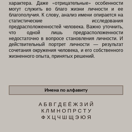
характера. Даже «отрицательные» особенности
могут служить во благо жизни личности и ее
благополучия. К слову, анализ имени опирается на
статистические исследования
предрасположенностей человека. Важно уточнить,
что одной лишь предрасположенности
недостаточно в вопросе становления личности. И
действительный портрет личности — результат
сочетания окружения человека, и его собственного
жизненного опыта, принятых решений.
Имена по алфавиту
А
Б
В
Г
Д
Е
Ё
Ж
З
И
Й
К
Л
М
Н
О
П
Р
С
Т
У
Ф
Х
Ц
Ч
Ш
Щ
Э
Ю
Я