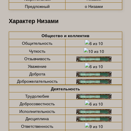
Предложный
о Низами
Характер Низами
Общество и коллектив
Общительность
Чуткость
Отзывчивость
Уважение
Доброта
Доброжелательность
Деятельность
Трудолюбие
Добросовестность
Исполнительность
Дисциплина
Ответственность