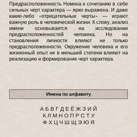
Предрасположенность Номина к сочетанию в себе
сильных черт характера — ярко выражена. И даже
какие-либо «отрицательные черты» — играют
важную роль в человеческой жизни. К слову, анализ
имени основывается на исследовании
предрасположенностей человека. Но на
становления личности влияют не только
предрасположенности. Окружение человека и его
жизненный опыт не в меньшей степени влияют на
реализацию и формирование черт характера.
Имена по алфавиту
А
Б
В
Г
Д
Е
Ё
Ж
З
И
Й
К
Л
М
Н
О
П
Р
С
Т
У
Ф
Х
Ц
Ч
Ш
Щ
Э
Ю
Я