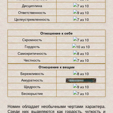
Дисциплина
Ответственность
Целеустремленность
Отношение к себе
Скромность
Гордость
Самокритичность
Честность
Отношение к вещам
Бережливость
Аккуратность
Щедрость
Бескорыстие
Номин обладает необычными чертами характера.
Среди них выделяются как гордость, чуткость и