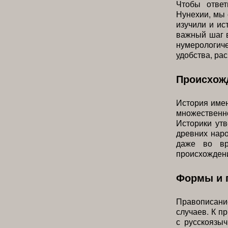
Чтобы ответ
Нунехии, мы
изучили и ис
важный шаг в
нумерологиче
удобства, ра
Происхожд
История имен
множественно
Историки ут
древних наро
даже во вр
происхождени
Формы и 
Правописани
случаев. К п
с русскоязы