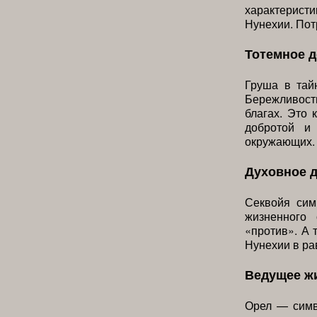
характеристи
Нунехии. Пот
Тотемное 
Груша в тай
Бережливост
благах. Это 
добротой и 
окружающих.
Духовное 
Секвойя сим
жизненного
«против». А 
Нунехии в ра
Ведущее ж
Орел — симв