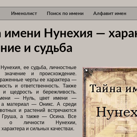
Именолист
Поиск по имени
Алфавит имен
а имени Нунехия — хара
ние и судьба
Нунехия, ее судьба, личностные
, значение и происхождение.
раженные черты ее характера —
ткость и ответственность. Также
 и щедрость и бережливость.
мени — Нуль, цвет имени —
 а материал — Оникс. А среди
вотных и растений встречаются
, Груша, а также — Осина. Все
сти о личности Нунехии,
 характера и сильных качествах.