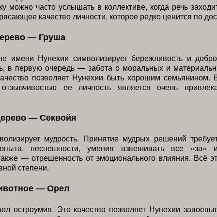
ку можно часто услышать в коллективе, когда речь заходи
рясающее качество личности, которое редко ценится по дос
дерево — Груша
не имени Нунехии символизирует бережливость и добро
ь, в первую очередь — забота о моральных и материаль
качество позволяет Нунехии быть хорошим семьянином. 
отзывчивостью ее личность является очень привлек
дерево — Секвойя
волизирует мудрость. Принятие мудрых решений требуе
 опыта, неспешности, умения взвешивать все «за» 
также — отрешенность от эмоционального влияния. Всё 
вной степени.
ивотное — Орел
ол остроумия. Это качество позволяет Нунехии завоевы