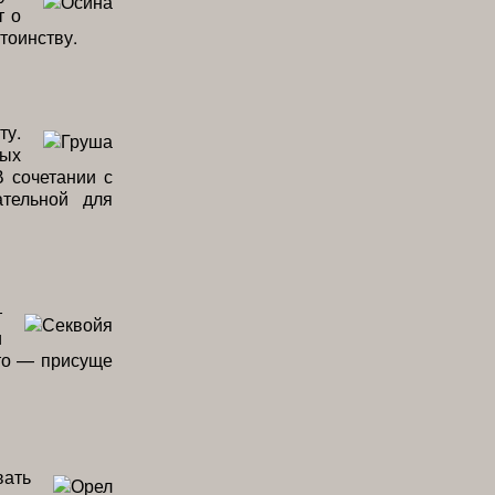
т о
тоинству.
ту.
ных
В сочетании с
ательной для
т
и
это — присуще
вать