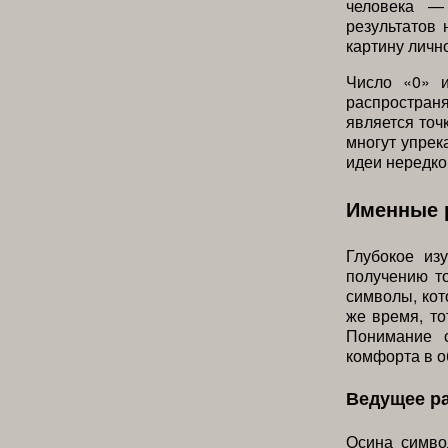
человека —
результатов 
картину личн
Число «0» 
распространя
является точ
многут упрек
идеи нередко
Именные 
Глубокое из
получению то
символы, кот
же время, т
Понимание 
комфорта в 
Ведущее р
Осина симво