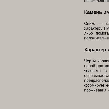
великолепным
Камень и
Оникс — ка
характеру Ну
либо помога
положительны
Характер 
Черты харак
порой проти
человека в
основывает
предраспол
формирует ее
проживания ч