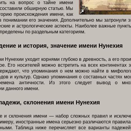
ить на вопрос о тайне имени
 составили обширную статью. Мы
торию происхождения имени, как
 понимании его значения. Дополнительно мы затронули э
ские и астрологические аспекты. Наиболее важные пункт
спределены по раздельным категориям.
ение и история, значение имени Нунехия
и Нунехии уходит корнями глубоко в древность, а его пр
е. Его носителей можно встретить на всех континентах 
верждают, что упоминания о нем можно найти в мифолог
дов и культур. Однако упоминания о составных частях мо
емена античности. Из этого следует вывод о множ
и данного имени.
падежи, склонения имени Нунехия
е и склонения имени — набор сложных правил и исключе
римеру, иностранные имена серьезно различаются правил
чными. Таблица ниже перечисляет все варианты падежей