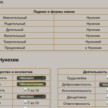
я.
Падежи и формы имени
Именительный
Нунехия
Родительный
Нунехии
Дательный
Нунехии
Винительный
Нунехию
Творительный
Нунехией
Предложный
о Нунехии
Нунехии
ество и коллектив
Деятельность
ость
Трудолюбие
ь
Добросовестность
сть
Исполнительность
е
Дисциплина
а
Ответственность