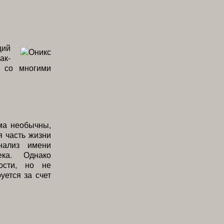
щий
ак-
я со многими
ма необычны,
 часть жизни
нализ имени
ека. Однако
ости, но не
уется за счет