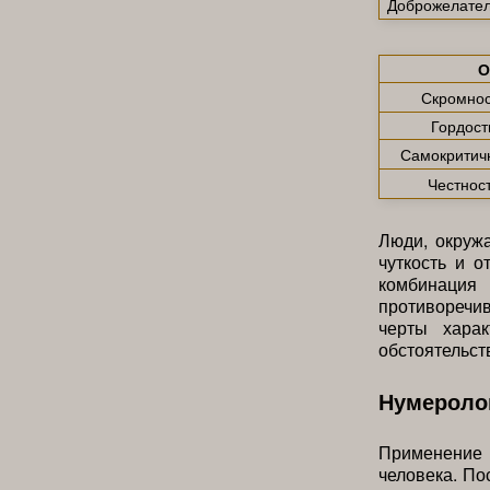
Доброжелател
О
Скромнос
Гордост
Самокритич
Честнос
Люди, окружа
чуткость и о
комбинация
противоречи
черты хара
обстоятельст
Нумероло
Применение
человека. По