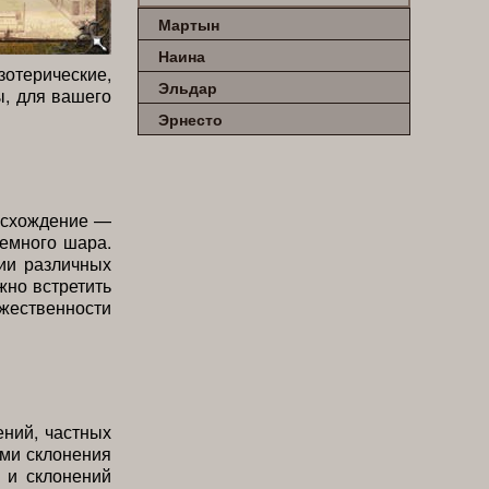
Мартын
Наина
зотерические,
Эльдар
ы, для вашего
Эрнесто
оисхождение —
земного шара.
ии различных
жно встретить
ественности
ний, частных
ами склонения
 и склонений