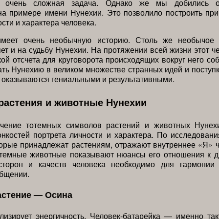
 очень сложная задача. Однако же мы добились о
на примере имени Нунехии. Это позволило построить пр
ости и характера человека.
имеет очень необычную историю. Столь же необычое 
ет и на судьбу Нунехии. На протяжении всей жизни этот ч
кой отсчета для круговорота происходящих вокруг него со
ать Нунехию в великом множестве странных идей и поступк
 оказываются гениальными и результативными.
растения и животные Нунехии
учение тотемных символов растений и животных Нуне
нкостей портрета личности и характера. По исследован
орые принадлежат растениям, отражают внутреннее «Я» ч
отемные животные показывают нюансы его отношения к д
сторон и качеств человека необходимо для гармонии
общении.
астение — Осина
лизирует энергичность. Человек-батарейка — именно та