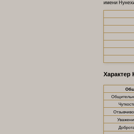
имени Нунехи
Характер 
Общ
Общительн
Чуткост
Отзывчиво
Уважени
Доброт