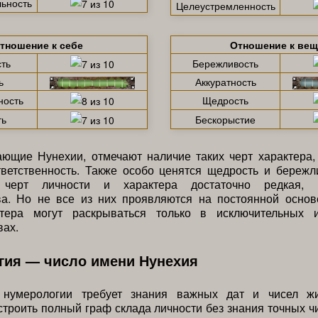
ьность
Целеустремленность
тношение к себе
Отношение к ве
ть
Бережливость
ь
Аккуратность
ность
Щедрость
ть
Бескорыстие
ющие Нунехии, отмечают наличие таких черт характера, 
тветственность. Также особо ценятся щедрость и бережл
 черт личности и характера достаточно редкая, 
ва. Но не все из них проявляются на постоянной основ
ктера могут раскрываться только в исключительных 
вах.
гия — число имени Нунехия
 нумерологии требует знания важных дат и чисел ж
строить полный граф склада личности без знания точных ч