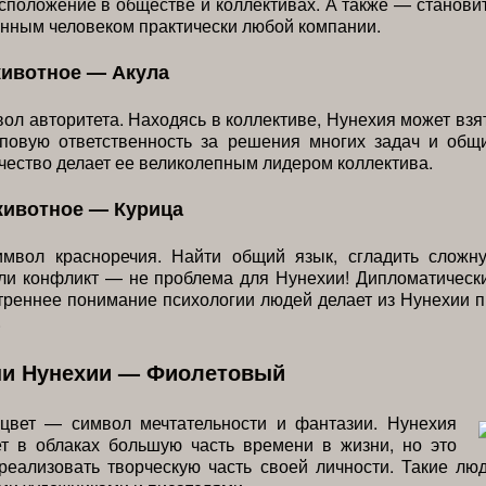
сположение в обществе и коллективах. А также — станови
нным человеком практически любой компании.
животное — Акула
ол авторитета. Находясь в коллективе, Нунехия может взя
пповую ответственность за решения многих задач и общ
ачество делает ее великолепным лидером коллектива.
животное — Курица
мвол красноречия. Найти общий язык, сгладить сложн
или конфликт — не проблема для Нунехии! Дипломатическ
треннее понимание психологии людей делает из Нунехии 
.
ни Нунехии — Фиолетовый
цвет — символ мечтательности и фантазии. Нунехия
ет в облаках большую часть времени в жизни, но это
реализовать творческую часть своей личности. Такие лю