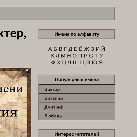
ктер,
Имена по алфавиту
А
Б
В
Г
Д
Е
Ё
Ж
З
И
Й
К
Л
М
Н
О
П
Р
С
Т
У
Ф
Х
Ц
Ч
Ш
Щ
Э
Ю
Я
Популярные имена
Виктор
Виталий
Дмитрий
Любовь
Интерес читателей