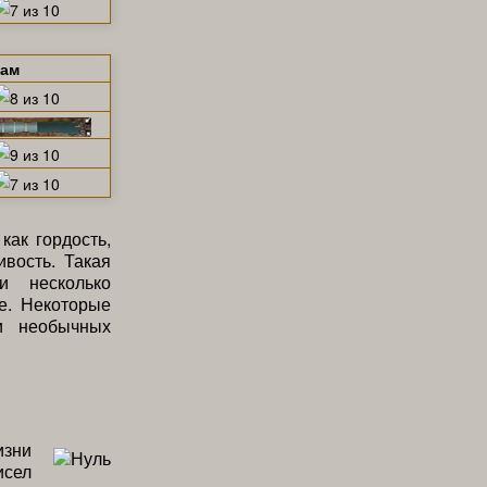
щам
как гордость,
ивость. Такая
и несколько
е. Некоторые
и необычных
изни
исел