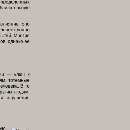
пределенных
иблизительную
влияние оно
еловек словно
бытий. Многие
ов, однако ее
хии — ключ к
иям, тотемные
еловека. В то
ругим людям.
 и ощущения
кую