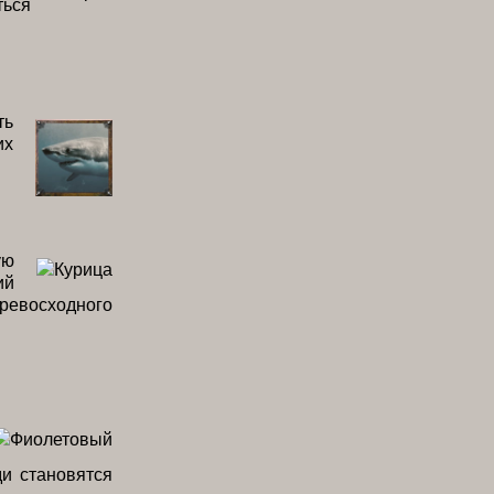
ться
ть
их
ую
ий
превосходного
ди становятся