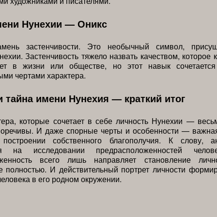
и художниками и писателями.
мени Нунехии — Оникс
мень застенчивости. Это необычный символ, прису
нехии. Застенчивость тяжело назвать качеством, которое к
ет в жизни или обществе, но этот навык сочетаетс
ми чертами характера.
и тайна имени Нунехия — краткий итог
тера, которые сочетает в себе личность Нунехии — весь
воречивы. И даже спорные черты и особенности — важная
 построении собственного благополучия. К слову, а
ся на исследовании предрасположенностей челов
оженность всего лишь направляет становление личн
 полностью. И действительный портрет личности формир
еловека в его родном окружении.