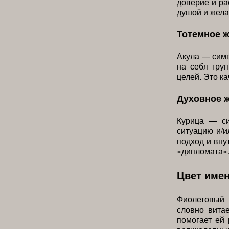
доверие и ра
душой и жела
Тотемное 
Акула — симв
на себя гру
целей. Это к
Духовное 
Курица — си
ситуацию и/
подход и вну
«дипломата»
Цвет име
Фиолетовый 
словно вита
помогает ей 