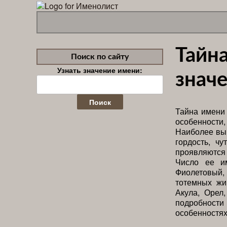
Тайн
Поиск по сайту
Узнать значение имени:
значе
Найти:
Тайна имени 
особенности
Наиболее вы
гордость, чу
проявляются
Число ее и
Фиолетовый,
тотемных жи
Акула, Орел
подробно
особенностях