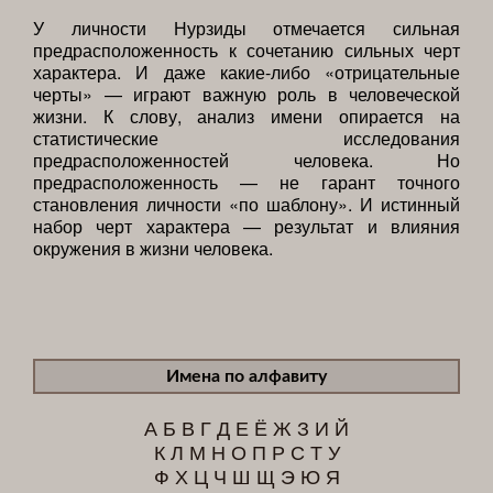
У личности Нурзиды отмечается сильная
предрасположенность к сочетанию сильных черт
характера. И даже какие-либо «отрицательные
черты» — играют важную роль в человеческой
жизни. К слову, анализ имени опирается на
статистические исследования
предрасположенностей человека. Но
предрасположенность — не гарант точного
становления личности «по шаблону». И истинный
набор черт характера — результат и влияния
окружения в жизни человека.
Имена по алфавиту
А
Б
В
Г
Д
Е
Ё
Ж
З
И
Й
К
Л
М
Н
О
П
Р
С
Т
У
Ф
Х
Ц
Ч
Ш
Щ
Э
Ю
Я