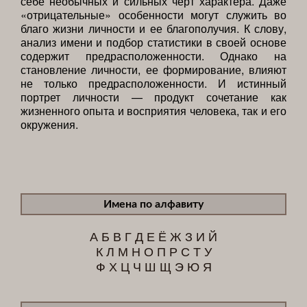
себе необычных и сильных черт характера. Даже
«отрицательные» особенности могут служить во
благо жизни личности и ее благополучия. К слову,
анализ имени и подбор статистики в своей основе
содержит предрасположенности. Однако на
становление личности, ее формирование, влияют
не только предрасположенности. И истинный
портрет личности — продукт сочетание как
жизненного опыта и восприятия человека, так и его
окружения.
Имена по алфавиту
А
Б
В
Г
Д
Е
Ё
Ж
З
И
Й
К
Л
М
Н
О
П
Р
С
Т
У
Ф
Х
Ц
Ч
Ш
Щ
Э
Ю
Я