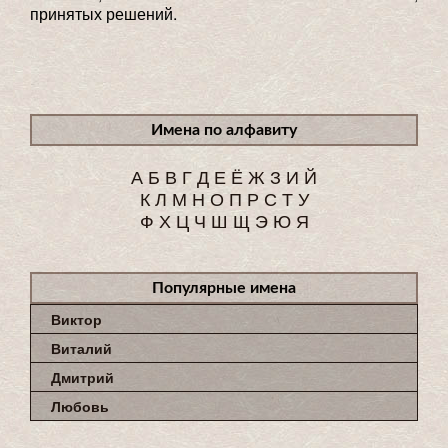
принятых решений.
Имена по алфавиту
А
Б
В
Г
Д
Е
Ё
Ж
З
И
Й
К
Л
М
Н
О
П
Р
С
Т
У
Ф
Х
Ц
Ч
Ш
Щ
Э
Ю
Я
Популярные имена
Виктор
Виталий
Дмитрий
Любовь