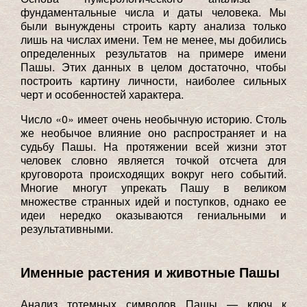
фундаментальные числа и даты человека. Мы
были вынуждены строить карту анализа только
лишь на числах имени. Тем не менее, мы добились
определенных результатов на примере имени
Пашы. Этих данных в целом достаточно, чтобы
построить картину личности, наиболее сильных
черт и особенностей характера.
Число «0» имеет очень необычную историю. Столь
же необычое влияние оно распространяет и на
судьбу Пашы. На протяжении всей жизни этот
человек словно является точкой отсчета для
круговорота происходящих вокруг него событий.
Многие многут упрекать Пашу в великом
множестве странных идей и поступков, однако ее
идеи нередко оказываются гениальными и
результативными.
Именные растения и животные Пашы
Анализ тотемных символов Пашы — ключ к