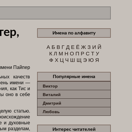
тер,
Имена по алфавиту
А
Б
В
Г
Д
Е
Ё
Ж
З
И
Й
К
Л
М
Н
О
П
Р
С
Т
У
Ф
Х
Ц
Ч
Ш
Щ
Э
Ю
Я
ьных качеств
Популярные имена
мень имени —
Виктор
ия, как Тис и
ты оно в себе
Виталий
Дмитрий
елую статью.
Любовь
происхождение
ие и духовные
ным разделам,
Интерес читателей