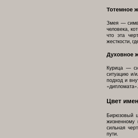
Тотемное 
Змея — симв
человека, ко
что эта чер
жесткости, гд
Духовное 
Курица — си
ситуацию и/
подход и вну
«дипломата»
Цвет име
Бирюзовый ц
жизненному 
сильная чер
пути.