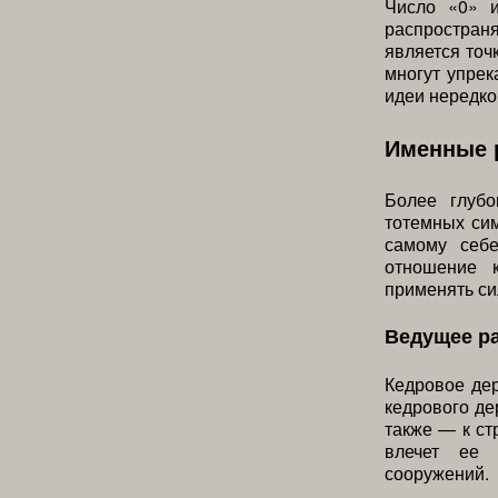
Число «0» 
распространя
является точ
многут упрек
идеи нередко
Именные 
Более глуб
тотемных си
самому себе
отношение 
применять си
Ведущее р
Кедровое де
кедрового де
также — к ст
влечет ее 
сооружений.