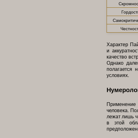
Скромнос
Гордост
Самокритич
Честнос
Характер Пай
и аккуратнос
качество вст
Однако дале
полагается 
условиях.
Нумероло
Применение
человека. По
лежат лишь ч
в этой обл
предположени