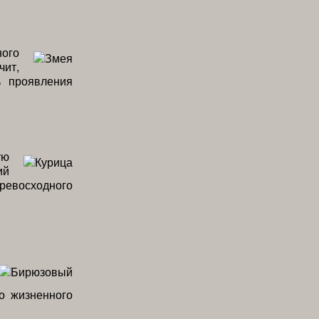
ного
чит,
ь проявления
ую
ий
превосходного
о жизненного