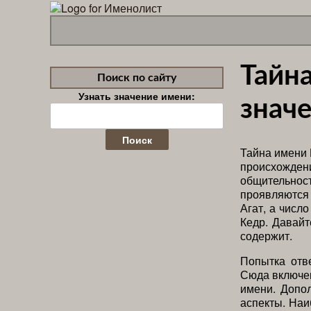
Тайн
Поиск по сайту
Узнать значение имени:
значе
Найти:
Тайна имени 
происхожд
общительнос
проявляются
Агат, а числ
Кедр. Давайт
содержит.
Попытка отв
Сюда включен
имени. Допол
аспекты. Наи