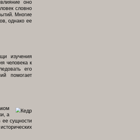
влияние оно
еловек словно
бытий. Многие
ов, однако ее
щи изучения
я человека к
ледовать его
ий помогает
аком
и, а
в ее сущности
сторических