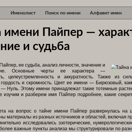
Именолист
Поиск по имени
Алфавит имен
а имени Пайпер — харак
ние и судьба
Пайпер, ее судьба, анализ личности, значение и
ение. Основные черты ее характера —
ть, целеустремленность и аккуратность. Также из сил
 гордость и скромность. Цвет ее имени — Бирюзовый, ка
о — Нуль. Этому имени принадлежат такие тотемные растен
е изучим и разберем имя Пайпер подробнее, какие секре
ета на вопрос о тайне имени Пайпер развернулась на ц
ы материалы из разных источников и областей, включая 
нительно исследовались эзотерические, нумерологическ
более важные пункты анализа мы структурировали по раз