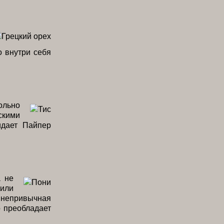
о внутри себя
ольно
скими
идает Пайпер
а не
 или
 непривычная
о преобладает