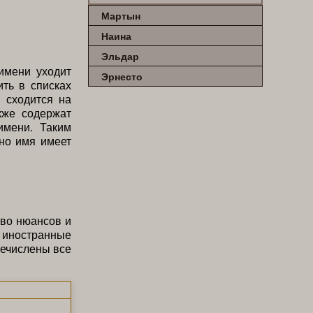
Мартын
Наина
Эльдар
имени уходит
Эрнесто
ть в списках
 сходится на
кже содержат
имени. Таким
 но имя имеет
тво нюансов и
 иностранные
речислены все