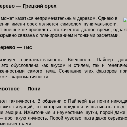
ерево — Грецкий орех
 может казаться непримечательным деревом. Однако в
ении имени орех является символом пунктуальности.
 внешне не проявлять это качество долгое время, однак
азрывно связана с планированием и тонкими расчетами.
дерево — Тис
изирует привлекательность. Внешность Пайпер дов
 это обусловлена как вкусом и стилем, так и генетиче
женностями самого тела. Сочетание этих факторов пр
акже – харизматичности.
ивотное — Пони
ол тактичности. В общении с Пайперй вы почти никогд
овких ситуаций, от которых придется испытывать стыд
ые эмоции. Избыточные и неуместные шутки, порой даже
— про такую личность. Порой чувство такта даже серьезн
ми качествами.