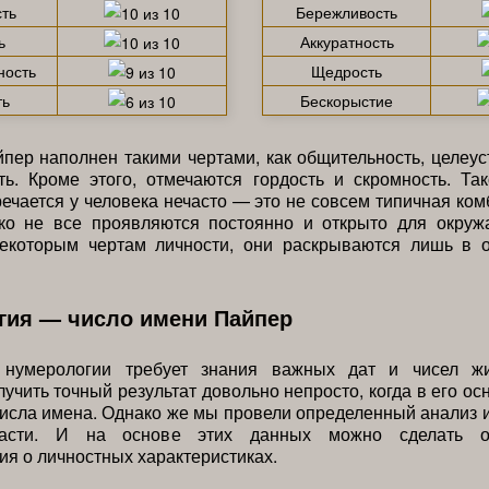
ть
Бережливость
ь
Аккуратность
ность
Щедрость
ть
Бескорыстие
пер наполнен такими чертами, как общительность, целеу
ть. Кроме этого, отмечаются гордость и скромность. Та
речается у человека нечасто — это не совсем типичная ком
ко не все проявляются постоянно и открыто для окруж
некоторым чертам личности, они раскрываются лишь в 
гия — число имени Пайпер
 нумерологии требует знания важных дат и чисел ж
лучить точный результат довольно непросто, когда в его ос
исла имена. Однако же мы провели определенный анализ
асти. И на основе этих данных можно сделать о
я о личностных характеристиках.