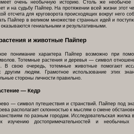
имеет очень необычную историю. Столь же необычое 
ет и на судьбу Пайпер. На протяжении всей жизни этот ч
кой отсчета для круговорота происходящих вокруг него со
ать Пайпер в великом множестве странных идей и поступк
 оказываются гениальными и результативными.
растения и животные Пайпер
окое понимание характера Пайпер возможно при помо
мволов. Тотемные растения и деревья — символ отношени
. В свою очередь, тотемные животные помогают исс
к другим людям. Грамотное использование этих знан
льные стороны личности правильно.
астение — Кедр
рево — символ путешествия и странствий. Пайпер под зн
рева располагает склонностью к мыслям о смене обстановк
ранствиям по разным городам. Исследовательская жилка 
к изучению достопримечательностей и необычных и