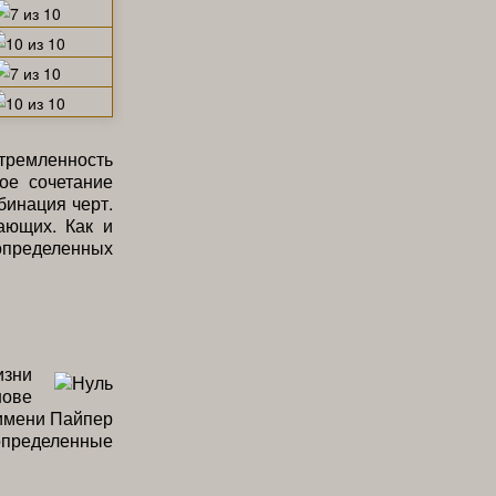
стремленность
кое сочетание
бинация черт.
ающих. Как и
определенных
изни
нове
 имени Пайпер
пределенные