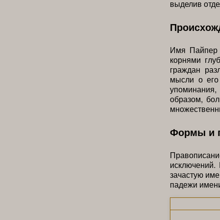
выделив отдел
Происхожд
Имя Пайпер 
корнями глу
граждан раз
мысли о его
упоминания,
образом, бол
множественн
Формы и 
Правописание
исключений.
зачастую име
падежи имен