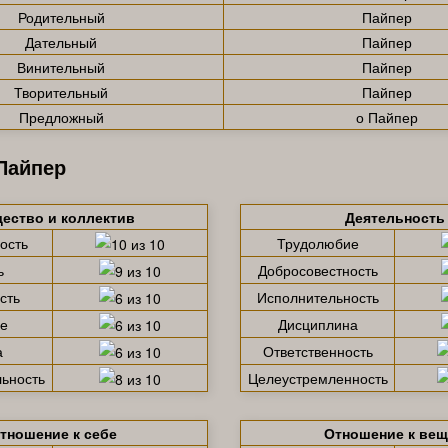
Родительный
Пайпер
Дательный
Пайпер
Винительный
Пайпер
Творительный
Пайпер
Предложный
о Пайпер
Пайпер
ество и коллектив
Деятельность
ость
Трудолюбие
ь
Добросовестность
сть
Исполнительность
е
Дисциплина
а
Ответственность
ьность
Целеустремленность
тношение к себе
Отношение к ве