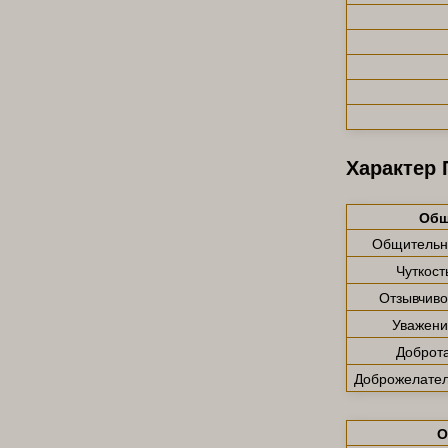
Характер 
Общ
Общительн
Чуткост
Отзывчиво
Уважени
Доброт
Доброжелател
О