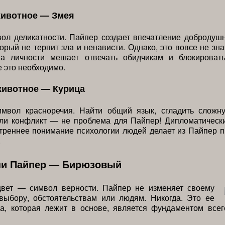
животное — Змея
ол деликатности. Пайпер создает впечатление добродуш
торый не терпит зла и ненависти. Однако, это вовсе не зна
та личности мешает отвечать обидчикам и блокироват
е это необходимо.
животное — Курица
мвол красноречия. Найти общий язык, сгладить сложн
или конфликт — не проблема для Пайпер! Дипломатическ
треннее понимание психологии людей делает из Пайпер 
.
ни Пайпер — Бирюзовый
вет — символ верности. Пайпер не изменяет своему
выбору, обстоятельствам или людям. Никогда. Это ее
та, которая лежит в основе, является фундаментом всег