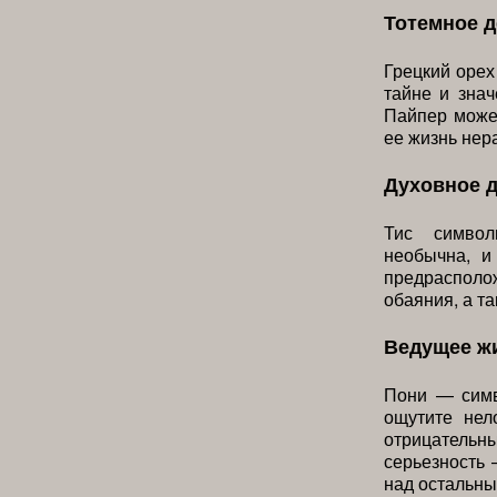
Тотемное д
Грецкий орех
тайне и знач
Пайпер может
ее жизнь нер
Духовное 
Тис символ
необычна, и
предрасполо
обаяния, а т
Ведущее ж
Пони — симв
ощутите нел
отрицательн
серьезность 
над остальны