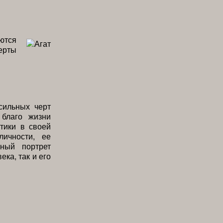
ются
ерты
сильных черт
 благо жизни
стики в своей
личности, ее
ный портрет
ка, так и его