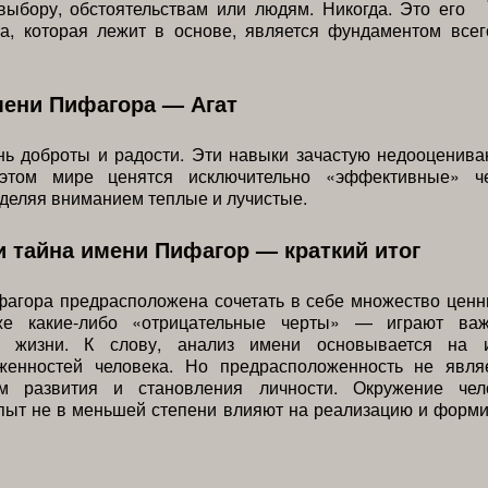
выбору, обстоятельствам или людям. Никогда. Это его
та, которая лежит в основе, является фундаментом всег
мени Пифагора — Агат
нь доброты и радости. Эти навыки зачастую недооценива
этом мире ценятся исключительно «эффективные» ч
бделяя вниманием теплые и лучистые.
и тайна имени Пифагор — краткий итог
фагора предрасположена сочетать в себе множество ценн
же какие-либо «отрицательные черты» — играют ва
ой жизни. К слову, анализ имени основывается на и
женностей человека. Но предрасположенность не явля
ем развития и становления личности. Окружение чел
пыт не в меньшей степени влияют на реализацию и форми