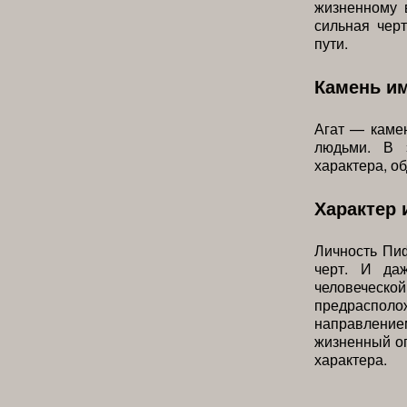
жизненному 
сильная чер
пути.
Камень и
Агат — каме
людьми. В 
характера, о
Характер 
Личность Пи
черт. И да
человеческ
предрасполо
направлени
жизненный о
характера.