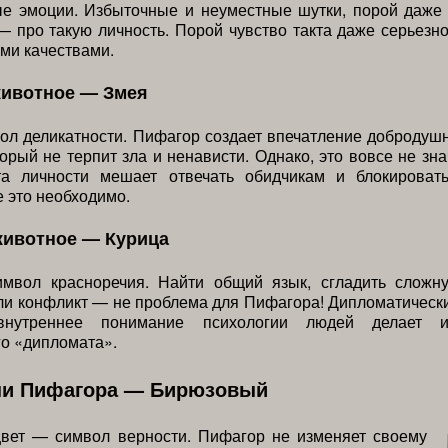
ые эмоции. Избыточные и неуместные шутки, порой даже
— про такую личность. Порой чувство такта даже серьезн
ми качествами.
животное — Змея
л деликатности. Пифагор создает впечатление добродуш
торый не терпит зла и ненависти. Однако, это вовсе не зна
та личности мешает отвечать обидчикам и блокироват
е это необходимо.
животное — Курица
мвол красноречия. Найти общий язык, сгладить сложн
ли конфликт — не проблема для Пифагора! Дипломатическ
нутреннее понимание психологии людей делает 
о «дипломата».
ни Пифагора — Бирюзовый
вет — символ верности. Пифагор не изменяет своему