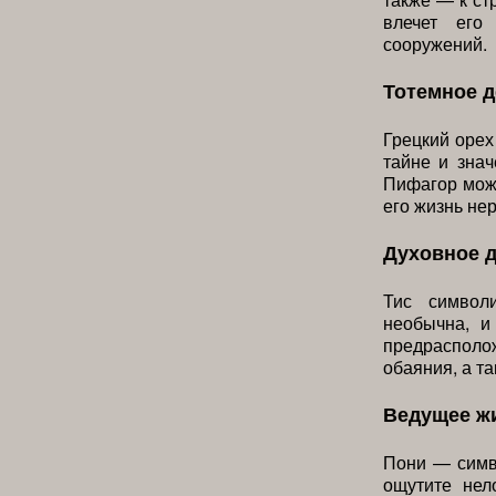
влечет его
сооружений.
Тотемное д
Грецкий орех
тайне и знач
Пифагор може
его жизнь не
Духовное 
Тис символи
необычна, и
предрасполо
обаяния, а т
Ведущее ж
Пони — симво
ощутите нел