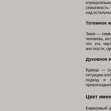
отрицательн
серьезность 
над остальны
Тотемное 
Змея — симво
человека, ко
что эта чер
жесткости, гд
Духовное 
Курица — си
ситуацию и/и
подход и в
превосходног
Цвет име
Бирюзовый ц