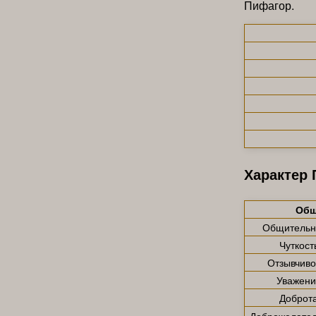
Пифагор.
Характер
Общ
Общительн
Чуткост
Отзывчиво
Уважени
Доброт
Доброжелател