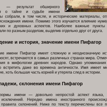
я — результат обширного
ия о тайне и судьбе имени
ы собрали, в том числе, и исторические материалы, о
схождения имени. Помимо этого изучается влияние нуме
еских и духовных аспектов. Наиболее важные пункты
али по разным разделам, выделив отдельно друг от друга.
ение и история, значение имени Пифагор
ие имени Пифагор имеет сложную и неоднозначную ис
носят, встречаются в самых различных странах мира. Отме
ния в мифологии древних народов. Однако упоминания
о встретить даже во времена античности. Имя имеет м
е, хоть большая часть корней и утеряла след в истории.
падежи, склонения имени Пифагор
ормы имени — довольно непростой аспект языка, 
 исключений. Нередко имена иностранного происхож
 правила склонений. Ниже по тексту перечислены все 