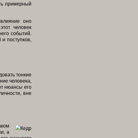
ать примерный
влияние оно
этот человек
него событий.
 и поступков,
довать тонкие
ние человека,
ют нюансы его
личности, вне
аком
и, а
 его сущности