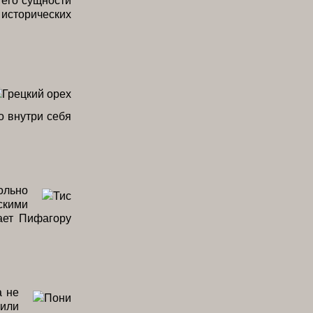
сторических
о внутри себя
ольно
скими
ает Пифагору
а не
 или