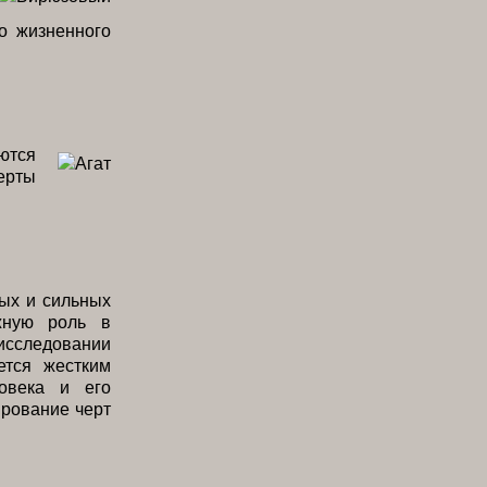
о жизненного
ются
ерты
ых и сильных
жную роль в
сследовании
ется жестким
овека и его
рование черт