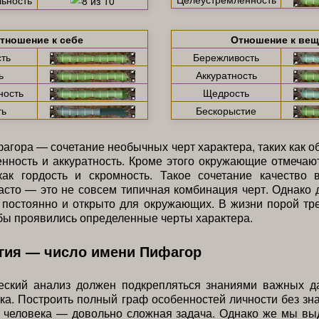
тношение к себе
Отношение к ве
ть
Бережливость
ь
Аккуратность
ность
Щедрость
ть
Бескорыстие
агора — сочетание необычных черт характера, таких как о
нность и аккуратность. Кроме этого окружающие отмечаю
как гордость и скромность. Такое сочетание качество 
асто — это не совсем типичная комбинация черт. Однако 
постоянно и открыто для окружающих. В жизни порой тр
бы проявились определенные черты характера.
гия — число имени Пифагор
еский анализ должен подкрепляться знаниями важных д
ка. Построить полный граф особенностей личности без зн
л человека — довольно сложная задача. Однако же мы вы