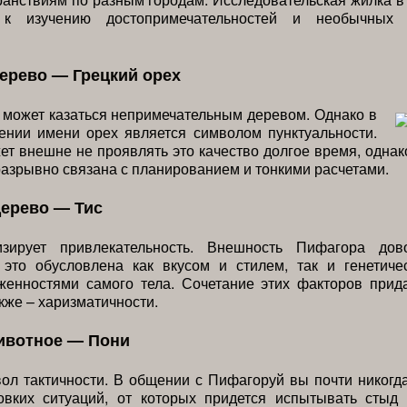
 к изучению достопримечательностей и необычных и
ерево — Грецкий орех
 может казаться непримечательным деревом. Однако в
ении имени орех является символом пунктуальности.
т внешне не проявлять это качество долгое время, однак
разрывно связана с планированием и тонкими расчетами.
дерево — Тис
зирует привлекательность. Внешность Пифагора дов
 это обусловлена как вкусом и стилем, так и генетиче
женностями самого тела. Сочетание этих факторов прид
акже – харизматичности.
ивотное — Пони
л тактичности. В общении с Пифагоруй вы почти никогд
овких ситуаций, от которых придется испытывать стыд