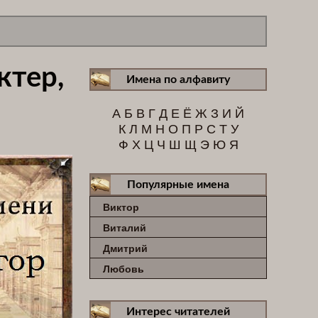
ктер,
Имена по алфавиту
А
Б
В
Г
Д
Е
Ё
Ж
З
И
Й
К
Л
М
Н
О
П
Р
С
Т
У
Ф
Х
Ц
Ч
Ш
Щ
Э
Ю
Я
Популярные имена
Виктор
Виталий
Дмитрий
Любовь
Интерес читателей