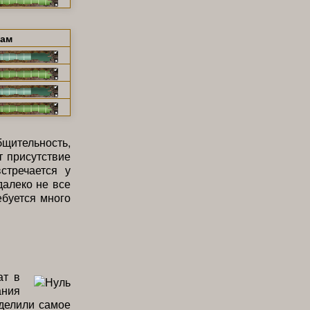
щам
бщительность,
т присутствие
встречается у
далеко не все
ебуется много
ат в
ания
делили самое