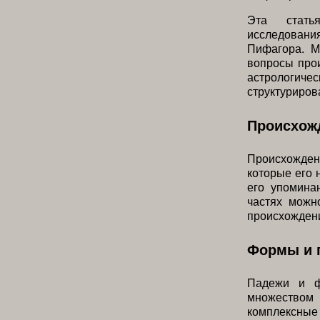
Эта стать
исследован
Пифагора. М
вопросы прои
астрологич
структуриров
Происхожд
Происхожден
которые его 
его упомина
частях можн
происхождени
Формы и 
Падежи и ф
множеством
комплексные