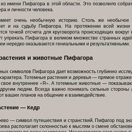
из имени Пифагора в этой области. Это позволило собр
ера и личности человека.
имеет очень необычную историю. Столь же необычое 
яет и на судьбу Пифагора. На протяжении всей жизни 
тся точкой отсчета для круговорота происходящих вокруг 
т упрекать Пифагора в великом множестве странных идей
деи нередко оказываются гениальными и результативными.
растения и животные Пифагора
ных символов Пифагора дает возможность глубинно иссле
характера. Тотемные растения и деревья — прямое отраже
а свое внутреннее «Я». А тотемные животные — показыва
другим людям. Всегда важно понимать сильные стороны 
от ваших планов на общение и взаимодействие.
астение — Кедр
ево — символ путешествия и странствий. Пифагор под зн
рева располагает склонностью к мыслям о смене обстановк
ранствиям по разным городам. Исследовательская жилка в