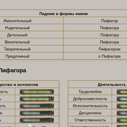
Падежи и формы имени
Именительный
Пифагор
Родительный
Пифагора
Дательный
Пифагору
Винительный
Пифагора
Творительный
Пифагором
Предложный
о Пифагоре
 Пифагора
ество и коллектив
Деятельность
ость
Трудолюбие
ь
Добросовестность
сть
Исполнительность
е
Дисциплина
а
Ответственность
Целеустремленность
ьность