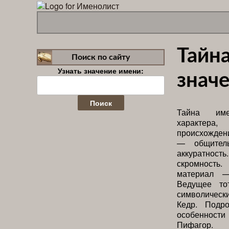
Тайн
Поиск по сайту
Узнать значение имени:
значе
Найти:
Тайна име
характера,
происхождени
— общитель
аккуратность
скромность
материал 
Ведущее то
символическ
Кедр. Подр
особенност
Пифагор.