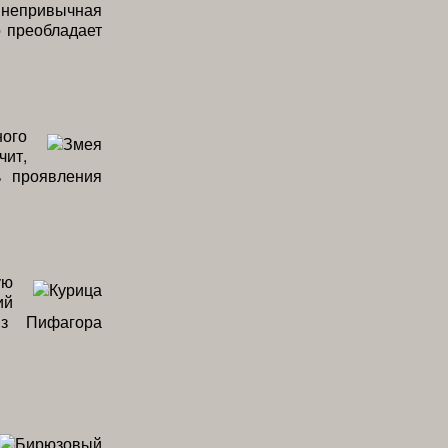
 непривычная
о преобладает
ного
чит,
ь проявления
ую
ий
из Пифагора