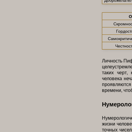
О
Скромнос
Гордост
Самокритич
Честнос
Личность Пиф
целеустремле
таких черт, 
человека неч
проявляются 
времени, что
Нумероло
Нумерологич
жизни челове
точных чисе