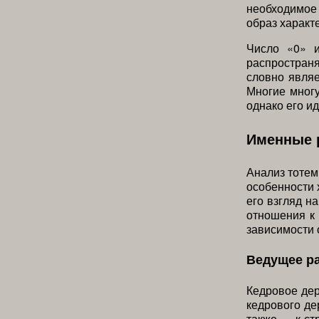
необходимое 
образ характ
Число «0» 
распростран
словно являе
Многие многу
однако его и
Именные 
Анализ тотем
особенности 
его взгляд н
отношения к 
зависимости 
Ведущее р
Кедровое дер
кедрового де
также — к ст