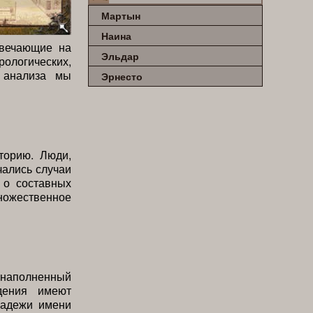
Мартын
Наина
твечающие на
Эльдар
рологических,
 анализа мы
Эрнесто
торию. Люди,
чались случаи
 о составных
ножественное
наполненный
дения имеют
падежи имени