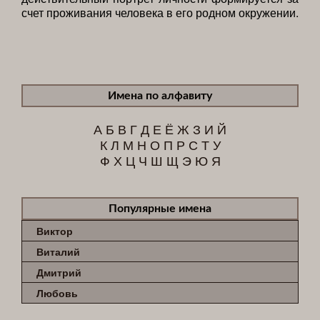
счет проживания человека в его родном окружении.
Имена по алфавиту
А
Б
В
Г
Д
Е
Ё
Ж
З
И
Й
К
Л
М
Н
О
П
Р
С
Т
У
Ф
Х
Ц
Ч
Ш
Щ
Э
Ю
Я
Популярные имена
Виктор
Виталий
Дмитрий
Любовь