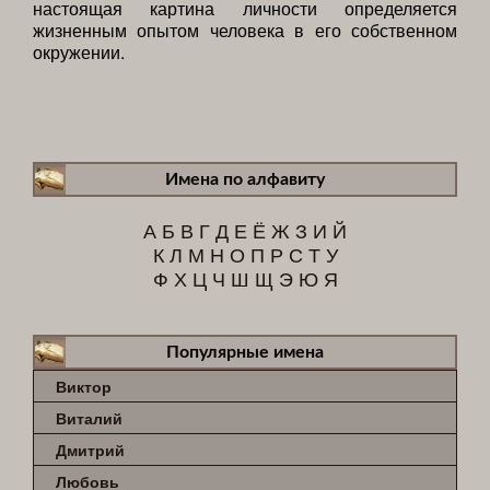
настоящая картина личности определяется
жизненным опытом человека в его собственном
окружении.
Имена по алфавиту
А
Б
В
Г
Д
Е
Ё
Ж
З
И
Й
К
Л
М
Н
О
П
Р
С
Т
У
Ф
Х
Ц
Ч
Ш
Щ
Э
Ю
Я
Популярные имена
Виктор
Виталий
Дмитрий
Любовь