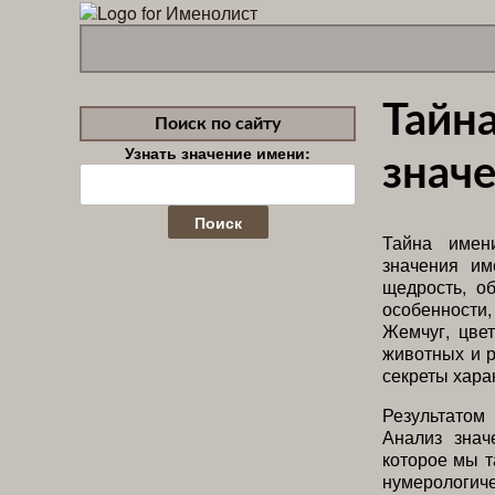
Тайна
Поиск по сайту
Узнать значение имени:
значе
Найти:
Тайна имен
значения и
щедрость, о
особенности
Жемчуг, цве
животных и р
секреты хара
Результатом
Анализ знач
которое мы т
нумерологи