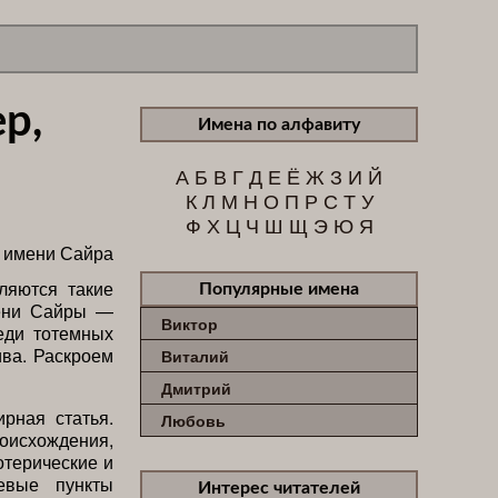
р,
Имена по алфавиту
А
Б
В
Г
Д
Е
Ё
Ж
З
И
Й
К
Л
М
Н
О
П
Р
С
Т
У
Ф
Х
Ц
Ч
Ш
Щ
Э
Ю
Я
ляются такие
Популярные имена
мени Сайры —
Виктор
еди тотемных
ива. Раскроем
Виталий
Дмитрий
рная статья.
Любовь
оисхождения,
отерические и
евые пункты
Интерес читателей