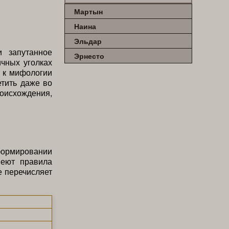
Мартын
Наина
Эльдар
 запутанное
Эрнесто
ичных уголках
т к мифологии
етить даже во
роисхождения,
формировании
меют правила
е перечисляет