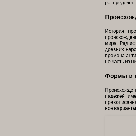
распределены
Происхожд
История пр
происхождени
мира. Ряд ис
древних наро
времена анти
но часть из н
Формы и 
Происхожден
падежей име
правописания
все варианты