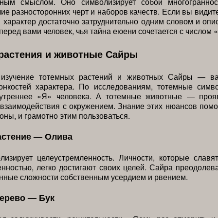
ным смыслом. Оно символизирует собой многограннос
ие разносторонних черт и наборов качеств. Если вы видит
й характер достаточно затруднительно одним словом и опи
перед вами человек, чья тайна еюени сочетается с числом «
растения и животные Сайры
 изучение тотемных растений и животных Сайры — в
онкостей характера. По исследованиям, тотемные симв
утреннее «Я» человека. А тотемные животные — проя
взаимодействия с окружением. Знание этих нюансов пом
оны, и грамотно этим пользоваться.
астение — Олива
лизирует целеустремленность. Личности, которые славя
нностью, легко достигают своих целей. Сайра преодолев
нные сложности собственным усердием и рвением.
ерево — Бук