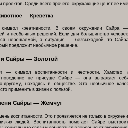
и проектов. Среди всего прочего, окружающие ценят ее име
животное — Креветка
 символ креативности. В своем окружении Сайра —
дей и необычных решений. Если для большинство человек
тся нерешаемой, а ситуация — безвыходной, то Сайр
орый предложит необычное решение.
ни Сайры — Золотой
ет — символ воспитанности и честности. Хамство 
е поведение не присуще Сайре — она выражает себ
о-другому, находясь в обществе. Это необычное качес
сто применить в жизни с пользой.
мени Сайры — Жемчуг
ень воспитанности. Это проявляется не только в окружен
изких людей. Воспитанность помогает Сайре выстроит
ру, социальные связи и добиваться одобрения от окружения