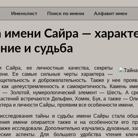
Именолист
Поиск по имени
Алфавит имен
 имени Сайра — характе
ние и судьба
и Сайра, ее личностные качества, секреты
мени. Ее самые сильные черты характера —
бщительность и доброжелательность. Также у нее прояв
, как целеустремленность и самокритичность. Камень и
т — Золотой, нумерологический элемент — Шесть. А ср
астений встречаются Дельфин, Хомяк, Бук, а также — Ол
ктера и личности Сайры, проявим все особенности имени.
 исследования тайны и судьбы имени Сайры стала обши
ения имени опирается также и на особенности его пр
акже исследовали. Дополнительно изучались духовные, эз
ческие аспекты. Для большего удобства чтения ключ