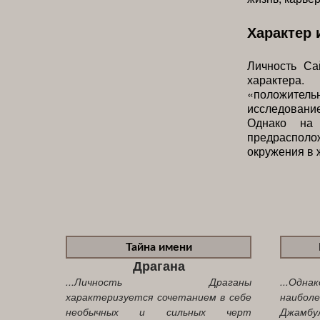
Характер 
Личность Са
характера
«положител
исследование
Однако на 
предрасполо
окружения в 
Тайна имени
Драгана
...Личность Драганы
...Одна
характеризуется сочетанием в себе
наибол
необычных и сильных черт
Джамбу