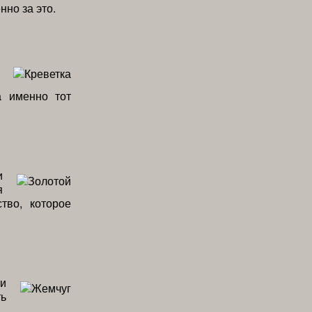
нно за это.
а именно тот
и
я
тво, которое
ии
ь
.