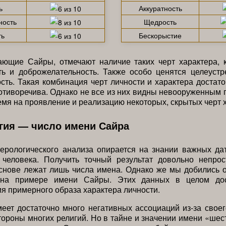
ь
Аккуратность
ность
Щедрость
ть
Бескорыстие
ающие Сайры, отмечают наличие таких черт характера, к
ть и доброжелательность. Также особо ценятся целеустр
сть. Такая комбинация черт личности и характера достато
отиворечива. Однако не все из них видны невооруженным 
емя на проявление и реализацию некоторых, скрытых черт 
гия — число имени Сайра
ерологического анализа опирается на знании важных да
 человека. Получить точный результат довольно непрос
основе лежат лишь числа имена. Однако же мы добились
в на примере имени Сайры. Этих данных в целом дос
 примерного образа характера личности.
еет достаточно много негативных ассоциаций из-за своег
тороны многих религий. Но в тайне и значении имени «шес