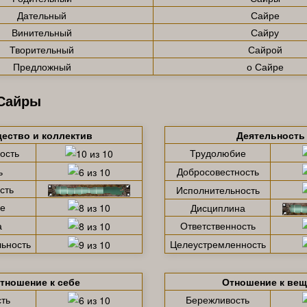
Дательный
Сайре
Винительный
Сайру
Творительный
Сайрой
Предложный
о Сайре
 Сайры
ество и коллектив
Деятельность
ость
Трудолюбие
ь
Добросовестность
сть
Исполнительность
е
Дисциплина
а
Ответственность
ьность
Целеустремленность
тношение к себе
Отношение к ве
ть
Бережливость