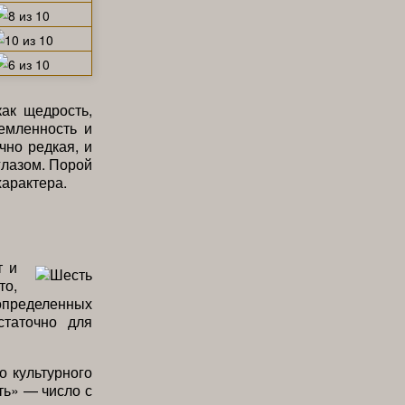
ак щедрость,
емленность и
чно редкая, и
глазом. Порой
характера.
т и
то,
 определенных
таточно для
о культурного
ть» — число с