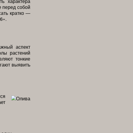
ть характера
е перед собой
сать кратко —
6».
ажный аспект
олы растений
вляют тонкие
огают выявить
тся
ает