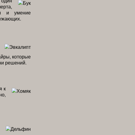
 один
ерта,
ия и умение
ружающих.
айры, которые
ни решений.
я к
но,