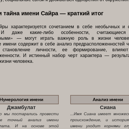
и тайна имени Сайра — краткий итог
йры характеризуется сочетанием в себе необычных и 
. И даже какие-либо особенности, считающиес
ьными» — могут играть важную роль в жизни человек
 имени содержит в себе анализ предрасположенностей ч
становление личности, ее формирование, влияю
женности. И истинный набор черт характера — результ
жизни человека.
Нумерология имени
Анализ имени
Джамбулат
Сиана
ко мы постарались провести
...Имя Сиана имеет множес
ее точный анализ имени
происхождение, и истори
лата. И на основе этой
имени уходит корнями гл