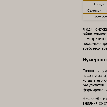
Гордост
Самокритич
Честнос
Люди, окруж
общительнос
самокритично
несколько пр
требуется вр
Нумероло
Точность нум
чисел жизни
когда в его 
результато
формирования
Число «6» им
влияния со с