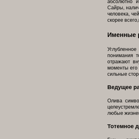
абсолютно и
Сайры, налич
человека, че
скорее всего,
Именные 
Углубленное
понимания т
отражают вн
моменты его 
сильные стор
Ведущее р
Олива симво
целеустремле
любые жизне
Тотемное д