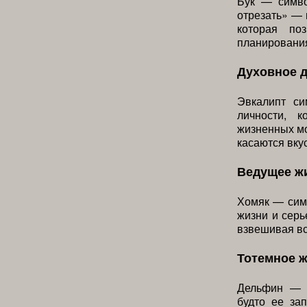
Бук — симво
отрезать» — 
которая по
планирования
Духовное 
Эвкалипт си
личности, 
жизненных мо
касаются вку
Ведущее ж
Хомяк — симв
жизни и серь
взвешивая вс
Тотемное 
Дельфин — с
будто ее за