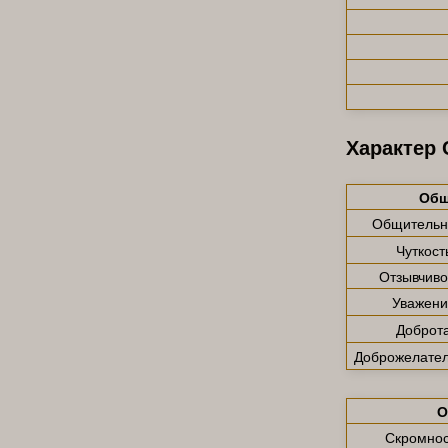
Характер
Общ
Общительн
Чуткост
Отзывчиво
Уважени
Доброт
Доброжелател
О
Скромнос