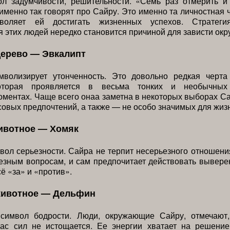
л задумчивости, решительности. «Семь раз отмерить и
именно так говорят про Сайру. Это именно та личностная ч
зволяет ей достигать жизненных успехов. Стратег
 этих людей нередко становится причиной для зависти ок
дерево — Эвкалипт
мволизирует утонченность. Это довольно редкая черта
которая проявляется в весьма тонких и необычных
ментах. Чаще всего онаа заметна в некоторых выборах С
совых предпочтений, а также — не особо значимых для жиз
ивотное — Хомяк
ол серьезности. Сайра не терпит несерьезного отношени
езным вопросам, и сам предпочитает действовать вывере
ё «за» и «против».
животное — Дельфин
имвол бодрости. Люди, окружающие Сайру, отмечают,
пас сил не истощается. Ее энергии хватает на решение