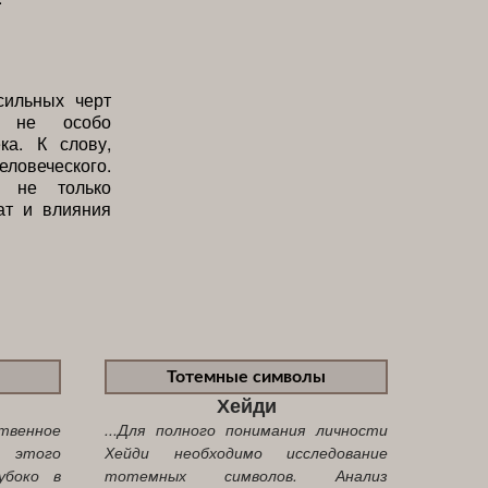
сильных черт
я не особо
а. К слову,
еловеческого.
т не только
ат и влияния
Тотемные символы
Хейди
твенное
...Для полного понимания личности
я этого
Хейди необходимо исследование
убоко в
тотемных символов. Анализ