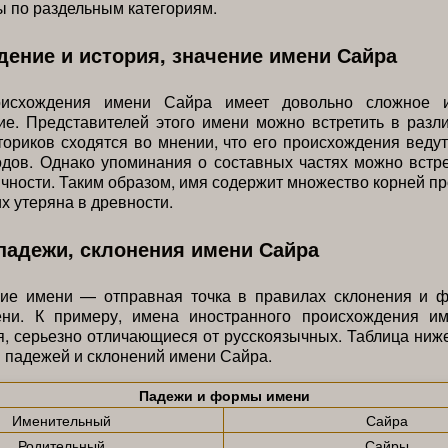
 по раздельным категориям.
ение и история, значение имени Сайра
оисхождения имени Сайра имеет довольно сложное и
е. Представителей этого имени можно встретить в разл
ториков сходятся во мнении, что его происхождения веду
дов. Однако упоминания о составных частях можно встр
чности. Таким образом, имя содержит множество корней п
их утеряна в древности.
падежи, склонения имени Сайра
ие имени — отправная точка в правилах склонения и 
ни. К примеру, имена иностранного происхождения и
, серьезно отличающиеся от русскоязычных. Таблица ниж
 падежей и склонений имени Сайра.
Падежи и формы имени
Именительный
Сайра
Родительный
Сайры