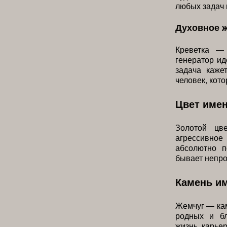
любых задач 
Духовное 
Креветка —
генератор и
задача каже
человек, кот
Цвет име
Золотой цв
агрессивно
абсолютно п
бывает непро
Камень и
Жемчуг — кам
родных и бл
жизнь, карье