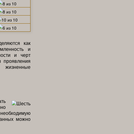
еляются как
емленность и
ности и черт
я проявления
е жизненные
ать
чно
 необходимую
данных можно