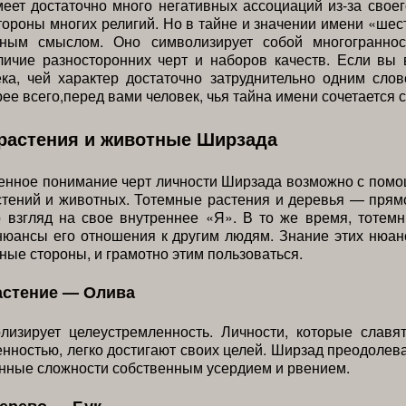
еет достаточно много негативных ассоциаций из-за своег
тороны многих религий. Но в тайне и значении имени «шес
ным смыслом. Оно символизирует собой многограннос
личие разносторонних черт и наборов качеств. Если вы 
ка, чей характер достаточно затруднительно одним сло
ее всего,перед вами человек, чья тайна имени сочетается с
растения и животные Ширзада
енное понимание черт личности Ширзада возможно с пом
стений и животных. Тотемные растения и деревья — прям
о взгляд на свое внутреннее «Я». В то же время, тоте
нюансы его отношения к другим людям. Знание этих нюан
ные стороны, и грамотно этим пользоваться.
астение — Олива
лизирует целеустремленность. Личности, которые славя
нностью, легко достигают своих целей. Ширзад преодолев
нные сложности собственным усердием и рвением.