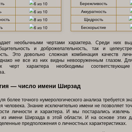
ть
Бережливость
ь
Аккуратность
ность
Щедрость
ть
Бескорыстие
адает необычными чертами характера. Среди них выд
бщительность и доброжелательность, так и целеустр
ость. Это довольно сложная комбинация качеств лич
Однако не все из них видны невооруженным глазом. Дл
ых черт характера необходимы соответствующи
ва.
гия — число имени Ширзад
для более точного нумерологического анализа требуется зн
я человека. Знание исключительно имени не позволяет то
кости личности и характера. И мы постарались извлечь
из имени Ширзада в этой области. И на основе этих 
деленные предположения о личностных характеристиках.