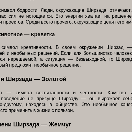
имвол бодрости. Люди, окружающие Ширзада, отмечают,
пас сил не истощается. Его энергии хватает на решение
и проектов. Среди всего прочего, окружающие ценят его име
животное — Креветка
 символ креативности. В своем окружении Ширзад —
дей и необычных решений. Если для большинство человек
тся нерешаемой, а ситуация — безвыходной, то Ширза
орый предложит необычное решение.
ни Ширзада — Золотой
ет — символ воспитанности и честности. Хамство 
е поведение не присуще Ширзаду — он выражает себ
о-другому, находясь в обществе. Это необычное качес
сто применить в жизни с пользой.
мени Ширзада — Жемчуг