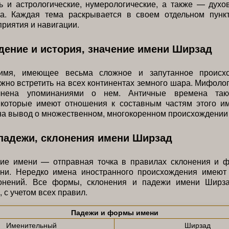
ь и астрологические, нумерологические, а также — дух
са. Каждая тема раскрывается в своем отдельном пунк
приятия и навигации.
ение и история, значение имени Ширзад
мя, имеющее весьма сложное и запутанное происхо
жно встретить на всех континентах земного шара. Мифоло
лнена упоминаниями о нем. Античные времена так
 которые имеют отношения к составным частям этого им
на вывод о множественном, многокоренном происхождении 
падежи, склонения имени Ширзад
ие имени — отправная точка в правилах склонения и 
ни. Нередко имена иностранного происхождения имеют
онений. Все формы, склонения и падежи имени Ширз
 с учетом всех правил.
Падежи и формы имени
Именительный
Ширзад