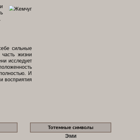
ии
ть
.
себе сильные
 часть жизни
ени исследует
положенность
полностью. И
 и восприятия
Тотемные символы
Эми