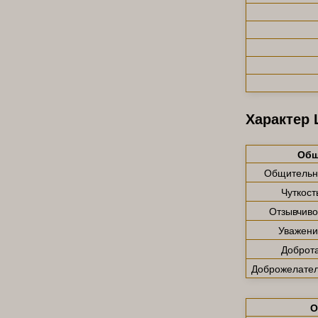
Характер
Общ
Общительн
Чуткост
Отзывчиво
Уважени
Доброт
Доброжелател
О