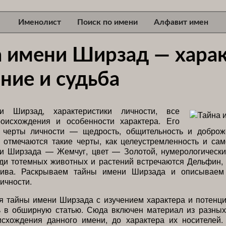
Именолист
Поиск по имени
Алфавит имен
а имени Ширзад — харак
ние и судьба
и Ширзад, характеристики личности, все
роисхождения и особенности характера. Его
черты личности — щедрость, общительность и доброже
 отмечаются такие черты, как целеустремленность и сам
и Ширзада — Жемчуг, цвет — Золотой, нумерологическ
ди тотемных животных и растений встречаются Дельфин, 
ива. Раскрываем тайны имени Ширзада и описываем 
личности.
я тайны имени Ширзада с изучением характера и потенци
ь в обширную статью. Сюда включен материал из разных 
исхождения данного имени, до характера их носителей. 