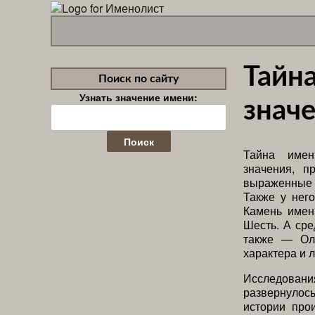
Тайн
Поиск по сайту
Узнать значение имени:
значе
Найти:
Тайна имен
значения, п
выраженные 
Также у него
Камень имен
Шесть. А сре
также — Ол
характера и 
Исследовани
развернулос
истории про