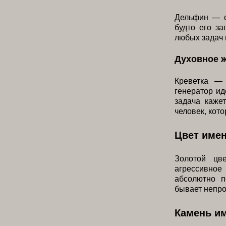
Дельфин — с
будто его за
любых задач 
Духовное 
Креветка —
генератор и
задача каже
человек, кот
Цвет име
Золотой цв
агрессивно
абсолютно п
бывает непро
Камень и