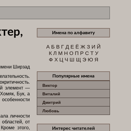
тер,
Имена по алфавиту
А
Б
В
Г
Д
Е
Ё
Ж
З
И
Й
К
Л
М
Н
О
П
Р
С
Т
У
Ф
Х
Ц
Ч
Ш
Щ
Э
Ю
Я
лательность.
Популярные имена
окритичность.
Виктор
ий элемент —
Хомяк, Бук, а
Виталий
особенности
Дмитрий
Любовь
ала личности
областей, от
Кроме этого,
Интерес читателей