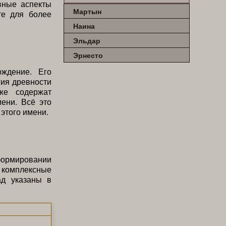
овные аспекты
Мартын
те для более
Наина
Эльдар
Эрнесто
ждение. Его
гия древности
же содержат
ени. Всё это
этого имени.
формировании
 комплексные
ад указаны в