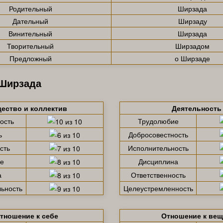
Родительный
Ширзада
Дательный
Ширзаду
Винительный
Ширзада
Творительный
Ширзадом
Предложный
о Ширзаде
 Ширзада
ество и коллектив
Деятельность
ость
Трудолюбие
ь
Добросовестность
сть
Исполнительность
е
Дисциплина
а
Ответственность
ьность
Целеустремленность
тношение к себе
Отношение к ве