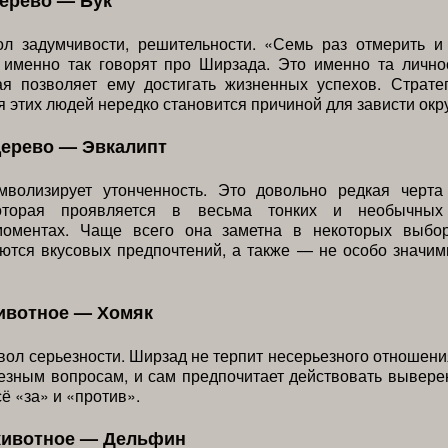
ерево — Бук
л задумчивости, решительности. «Семь раз отмерить и
 именно так говорят про Ширзада. Это именно та лично
рая позволяет ему достигать жизненных успехов. Страте
 этих людей нередко становится причиной для зависти ок
дерево — Эвкалипт
мволизирует утонченность. Это довольно редкая черта
которая проявляется в весьма тонких и необычных
оментах. Чаще всего она заметна в некоторых выбо
ются вкусовых предпочтений, а также — не особо значи
ивотное — Хомяк
ол серьезности. Ширзад не терпит несерьезного отношени
езным вопросам, и сам предпочитает действовать вывере
ё «за» и «против».
животное — Дельфин