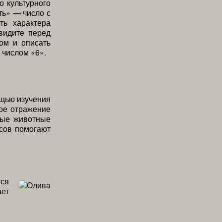
о культурного
ть» — число с
ть характера
видите перед
вом и описать
 числом «6».
ощью изучения
ое отражение
мные животные
сов помогают
тся
ает