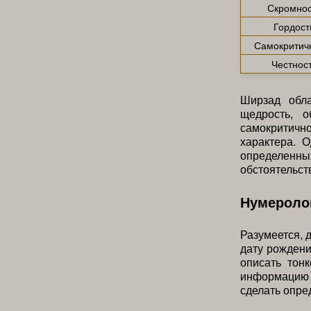
Скромнос
Гордост
Самокритич
Честнос
Ширзад обл
щедрость, о
самокритичн
характера. 
определенн
обстоятельст
Нумероло
Разумеется, 
дату рождени
описать тон
информацию 
сделать опре