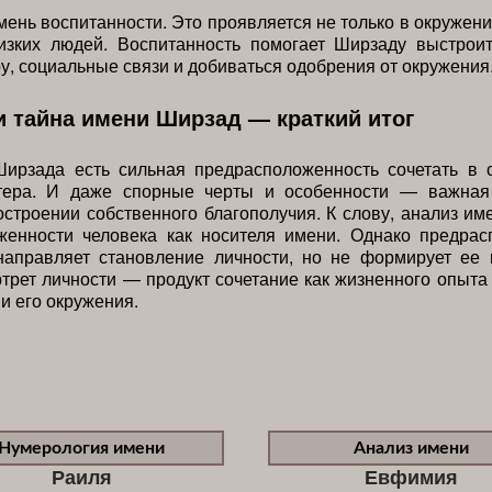
ень воспитанности. Это проявляется не только в окружен
изких людей. Воспитанность помогает Ширзаду выстрои
ру, социальные связи и добиваться одобрения от окружения
и тайна имени Ширзад — краткий итог
Ширзада есть сильная предрасположенность сочетать в 
тера. И даже спорные черты и особенности — важная
остроении собственного благополучия. К слову, анализ им
женности человека как носителя имени. Однако предрас
направляет становление личности, но не формирует ее 
трет личности — продукт сочетание как жизненного опыта
 и его окружения.
Нумерология имени
Анализ имени
Раиля
Евфимия