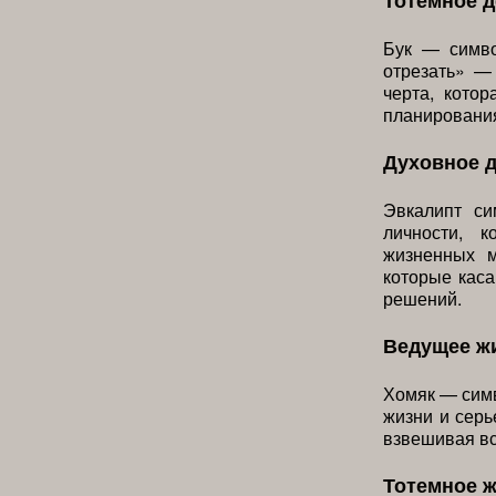
Тотемное д
Бук — симво
отрезать» —
черта, кото
планирования
Духовное 
Эвкалипт си
личности, 
жизненных м
которые каса
решений.
Ведущее ж
Хомяк — симв
жизни и серь
взвешивая вс
Тотемное 