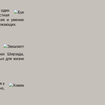
 один
стная
гия и умение
ружающих.
рах Ширзада,
мых для жизни
я к
но,