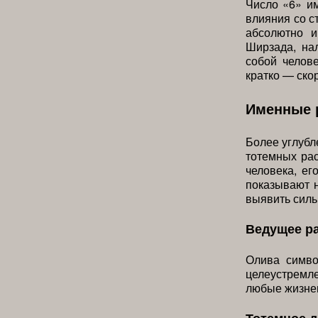
Число «6» им
влияния со с
абсолютно и
Ширзада, на
собой челове
кратко — скор
Именные 
Более углубл
тотемных ра
человека, ег
показывают 
выявить силь
Ведущее р
Олива симво
целеустремле
любые жизне