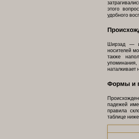
затрагивалис
этого вопро
удобного вос
Происхожд
Ширзад — и
носителей мо
также напо
упоминания,
наталкивает 
Формы и 
Происхожден
падежей име
правила скл
таблице ниже,