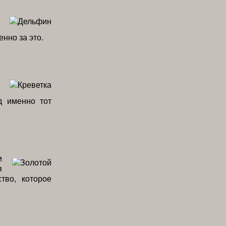
нно за это.
д именно тот
и
я
тво, которое