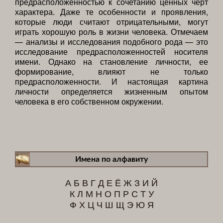
предрасположенностью к сочетанию ценных черт
характера. Даже те особенности и проявления,
которые люди считают отрицательными, могут
играть хорошую роль в жизни человека. Отмечаем
— анализы и исследования подобного рода — это
исследование предрасположенностей носителя
имени. Однако на становление личности, ее
формирование, влияют не только
предрасположенности. И настоящая картина
личности определяется жизненным опытом
человека в его собственном окружении.
Имена по алфавиту
А
Б
В
Г
Д
Е
Ё
Ж
З
И
Й
К
Л
М
Н
О
П
Р
С
Т
У
Ф
Х
Ц
Ч
Ш
Щ
Э
Ю
Я