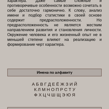
характера. Даже самые сложные и
противоречивые особенности возможно сочетать в
себе достаточно гармонично. К слову, анализ
имени и подбор статистики в своей основе
содержит предрасположенности. Но
предрасположенность не является жестким
направлением развития и становления личности.
Окружение человека и его жизненный опыт не в
меньшей степени влияют на реализацию и
формирование черт характера.
Имена по алфавиту
А
Б
В
Г
Д
Е
Ё
Ж
З
И
Й
К
Л
М
Н
О
П
Р
С
Т
У
Ф
Х
Ц
Ч
Ш
Щ
Э
Ю
Я