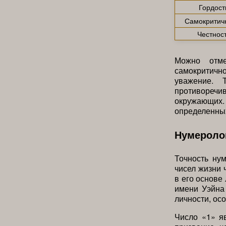
Гордост
Самокритич
Честнос
Можно отме
самокритичн
уважение. 
противоречи
окружающих. 
определенных
Нумероло
Точность ну
чисел жизни 
в его основе
имени Уэйна 
личности, осо
Число «1» я