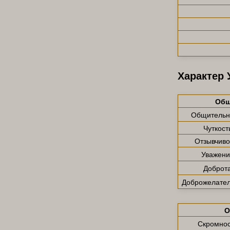
Характер 
Общ
Общительн
Чуткост
Отзывчиво
Уважени
Доброт
Доброжелател
О
Скромнос