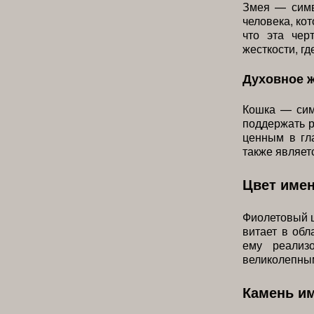
Змея — симв
человека, кот
что эта чер
жесткости, гд
Духовное 
Кошка — сим
поддержать р
ценным в гл
также являет
Цвет име
Фиолетовый ц
витает в обл
ему реализ
великолепным
Камень и