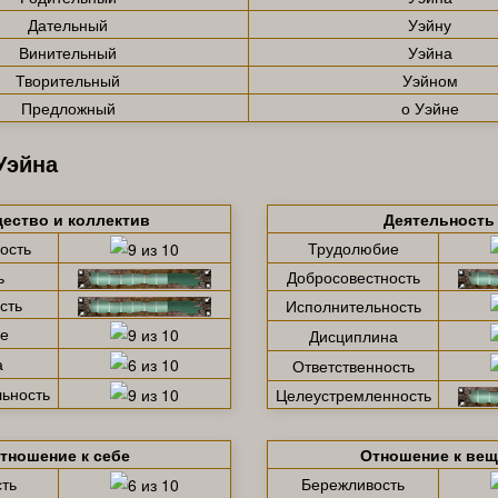
Дательный
Уэйну
Винительный
Уэйна
Творительный
Уэйном
Предложный
о Уэйне
Уэйна
ество и коллектив
Деятельность
ость
Трудолюбие
ь
Добросовестность
сть
Исполнительность
е
Дисциплина
а
Ответственность
ьность
Целеустремленность
тношение к себе
Отношение к ве
ть
Бережливость