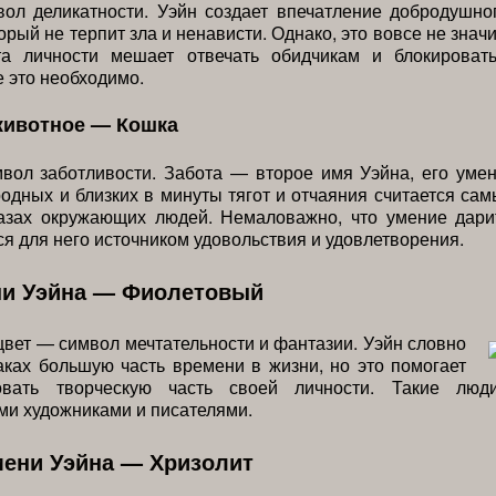
ол деликатности. Уэйн создает впечатление добродушно
орый не терпит зла и ненависти. Однако, это вовсе не значи
та личности мешает отвечать обидчикам и блокироват
е это необходимо.
животное — Кошка
вол заботливости. Забота — второе имя Уэйна, его уме
одных и близких в минуты тягот и отчаяния считается са
азах окружающих людей. Немаловажно, что умение дари
ся для него источником удовольствия и удовлетворения.
ни Уэйна — Фиолетовый
вет — символ мечтательности и фантазии. Уэйн словно
аках большую часть времени в жизни, но это помогает
овать творческую часть своей личности. Такие люди
и художниками и писателями.
мени Уэйна — Хризолит