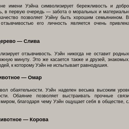
не имени Уэйна символизирует бережливость и добро
ь, в первую очередь — забота о моральных и материаль
 качество позволяет Уэйну быть хорошим семьянином. В
отзывчивостью его личность является очень привлек
дерево — Слива
лизирует отзывчивость. Уэйн никогда не оставит родны
ожную минуту. Это же касается также и друзей, знакомых
юдей, к которому Уэйн не испытывает равнодушия.
ивотное — Омар
ол обаятельности. Уэйн наделен весьма высоким уров
ности. Обаяние позволяет выстраивать прочные связ
миром, благодаря чему Уэйн ощущает себя в обществе, с
животное — Корова