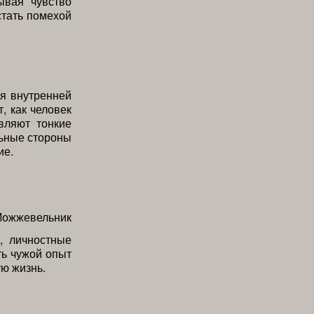
ывая чувство
стать помехой
я внутренней
, как человек
вляют тонкие
льные стороны
ие.
, личностные
ть чужой опыт
ую жизнь.