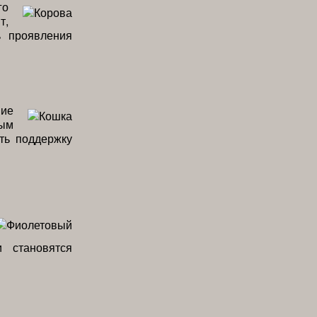
го
т,
ь проявления
ние
мым
ть поддержку
 становятся