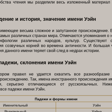
обства чтения мы разделили весь изложенный материал
ение и история, значение имени Уэйн
 имеющее весьма сложное и запутанное происхождение. Е
самых различных странах мира. Отмечаются упоминания о 
ифологии различных народов, культур. Существуют с
я созвучных корней во времена античности. И большая 
я данного имени теряет свой след в недрах истории.
адежи, склонения имени Уэйн
ором правил не удается охватить все разнообразие
роисхождению. Так, имена иностранного происхождения 
ия, серьезно отличающиеся от русскоязычных. Ниж
все падежи имени Уэйн.
Падежи и формы имени
Именительный
Уэйн
Родительный
Уэйна