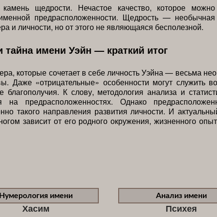
камень щедрости. Нечастое качество, которое можно
 именной предрасположенности. Щедрость — необычная
ера и личности, но от этого не являющаяся бесполезной.
и тайна имени Уэйн — краткий итог
ера, которые сочетает в себе личность Уэйна — весьма не
вы. Даже «отрицательные» особенности могут служить во
е благополучия. К слову, методология анализа и статис
ся на предрасположенностях. Однако предрасположе
нно такого направления развития личности. И актуальн
ногом зависит от его родного окружения, жизненного опы
Нумерология имени
Анализ имени
Хасим
Психея