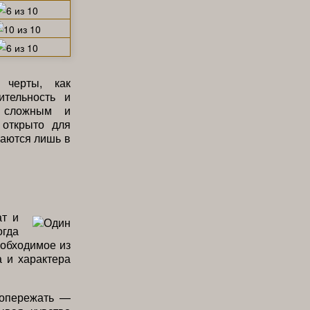
 черты, как
ительность и
о сложным и
 открыто для
ваются лишь в
ат и
огда
еобходимое из
а и характера
 опережать —