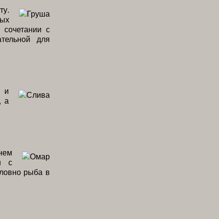
ту.
ных
 сочетании с
ательной для
х и
, а
нем
и с
ловно рыба в