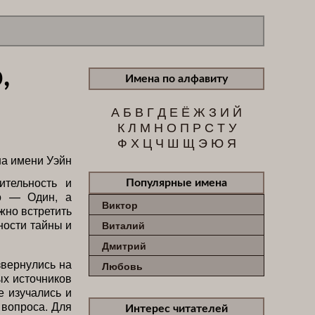
,
Имена по алфавиту
А
Б
В
Г
Д
Е
Ё
Ж
З
И
Й
К
Л
М
Н
О
П
Р
С
Т
У
Ф
Х
Ц
Ч
Ш
Щ
Э
Ю
Я
ительность и
Популярные имена
ло — Один, а
Виктор
жно встретить
ности тайны и
Виталий
Дмитрий
звернулись на
Любовь
ых источников
е изучались и
 вопроса. Для
Интерес читателей