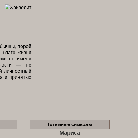
обычны, порой
 благо жизни
тики по имени
нности — не
ый личностный
та и принятых
Тотемные символы
Мариса