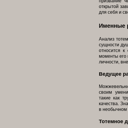
призвание ч
открытой зав
для себя и св
Именные 
Анализ тоте
сущности душ
относится к
моменты его 
личности, вн
Ведущее р
Можжевельн
своим умени
такие как т
качества. Зн
в необычном 
Тотемное 