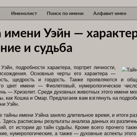
Именолист
Поиск по имени
Алфавит имен
 имени Уэйн — характер
ние и судьба
Уэйн, подробности характера, портрет личности,
исхождения. Основные черты его характера —
ость, щедрость и гордость. Также проявляются и общ
го цвет имени — Фиолетовый, нумерологическое чис
нь — Хризолит. Среди духовных животных этого имени мо
ы, как Кошка и Омар. Предлагаем вам взглянуть на подроб
ни Уэйн.
 тайны имени Уэйна заняло длительное время, и итоги ра
. Здесь расписаны результаты анализа данных из различн
ий, от истории до тайн судьбы. Кроме всего прочего такж
кие, нумерологические, а также — духовные аспекты этого