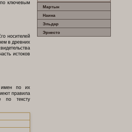
 по ключевым
Мартын
Наина
Эльдар
Эрнесто
го носителей
нем в древних
видетельства
часть истоков
 имен по их
имеют правила
е по тексту