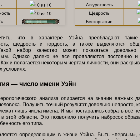
ь
Аккуратность
ность
Щедрость
ть
Бескорыстие
тить, что в характере Уэйна преобладают такие
ость, щедрость и гордость, а также выделяются общ
Такой набор качество может показаться довольн
вым. Однако далеко не все проявляются постоянно и
Как и полагается некоторым чертам личности, они раскры
 условиях.
гия — число имени Уэйн
мерологического анализа опирается на знании важных д
человека. Получить точный результат довольно непросто, к
 лежат лишь числа имена. И мы постарались собрать всё н
в этой области. Это позволило получить набросок образ
бенность его типа.
вляется определяющим в жизни Уэйна. Быть «первым»,