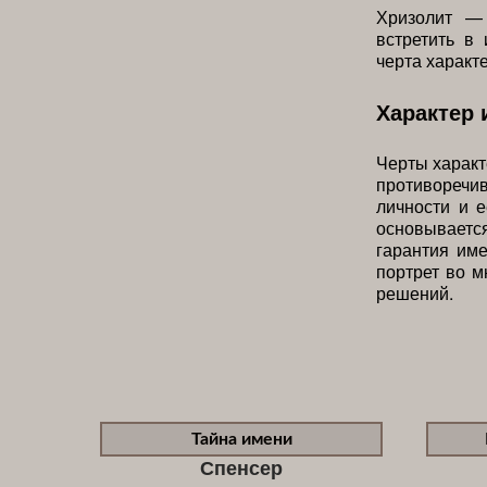
Хризолит — 
встретить в
черта характ
Характер 
Черты характ
противоречи
личности и е
основывает
гарантия име
портрет во м
решений.
Тайна имени
Спенсер