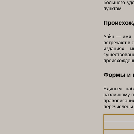
большего уд
пунктам.
Происхожд
Уэйн — имя,
встречают в 
изданиях, м
существовани
происхождени
Формы и п
Единым наб
различному п
правописан
перечислены 