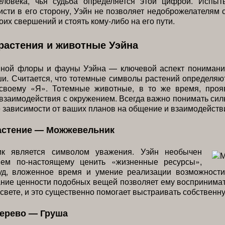
еловека, чья судьба определяется этой цифрой. Испыт
исти в его сторону, Уэйн не позволяет недоброжелателям 
оих свершений и стоять кому-либо на его пути.
растения и животные Уэйна
мной флоры и фауны Уэйна — ключевой аспект понимани
и. Считается, что тотемные символы растений определяют
 своему «Я». Тотемные животные, в то же время, проя
взаимодействия с окружением. Всегда важно понимать си
е зависимости от ваших планов на общение и взаимодейств
астение — Можжевельник
ик является символом уважения. Уэйн необычен
ем по-настоящему ценить «жизненные ресурсы»,
руд, вложенное время и умение реализации возможности
ание ценности подобных вещей позволяет ему воспринима
свете, и это существенно помогает выстраивать собственн
дерево — Груша