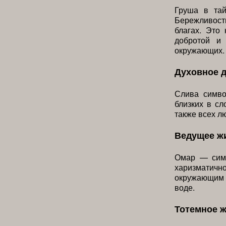
Груша в тай
Бережливост
благах. Это
добротой и 
окружающих.
Духовное 
Слива симво
близких в сл
также всех л
Ведущее ж
Омар — симв
харизматич
окружающим 
воде.
Тотемное 