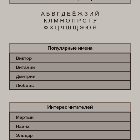
А
Б
В
Г
Д
Е
Ё
Ж
З
И
Й
К
Л
М
Н
О
П
Р
С
Т
У
Ф
Х
Ц
Ч
Ш
Щ
Э
Ю
Я
Популярные имена
Виктор
Виталий
Дмитрий
Любовь
Интерес читателей
Мартын
Наина
Эльдар