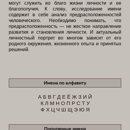
могут служить во благо жизни личности и ее
благополучия. К слову, исследование имени
содержит в себе анализ предрасположенностей
человеческого. Необходимо понимать, что
предрасположенность — не жесткое направление
развития и становления личности. И актуальный
личностный портрет во многом зависит от его
родного окружения, жизненного опыта и принятых
решений.
Имена по алфавиту
А
Б
В
Г
Д
Е
Ё
Ж
З
И
Й
К
Л
М
Н
О
П
Р
С
Т
У
Ф
Х
Ц
Ч
Ш
Щ
Э
Ю
Я
Популярные имена