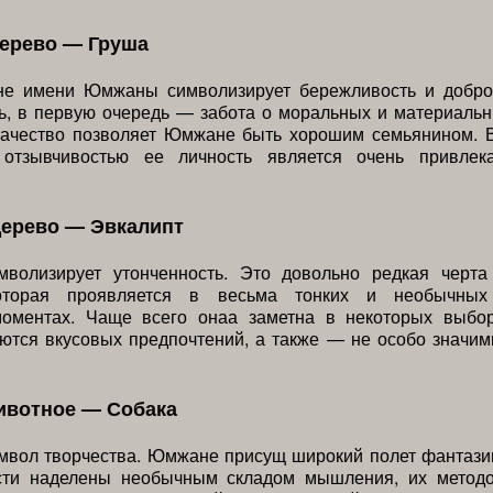
дерево — Груша
не имени Юмжаны символизирует бережливость и добро
ь, в первую очередь — забота о моральных и материаль
 качество позволяет Юмжане быть хорошим семьянином. В
отзывчивостью ее личность является очень привлек
дерево — Эвкалипт
мволизирует утонченность. Это довольно редкая черта
которая проявляется в весьма тонких и необычных
оментах. Чаще всего онаа заметна в некоторых выб
ются вкусовых предпочтений, а также — не особо значи
ивотное — Собака
мвол творчества. Юмжане присущ широкий полет фантази
сти наделены необычным складом мышления, их метод