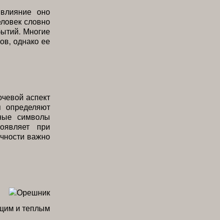
влияние оно
еловек словно
бытий. Многие
ов, однако ее
чевой аспект
я определяют
мные символы
оявляет при
ичности важно
ящим и теплым