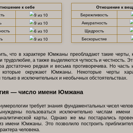
тношение к себе
Отношение к ве
ть
Бережливость
ь
Аккуратность
ность
Щедрость
ть
Бескорыстие
ть, что в характере Юмжаны преобладают такие черты, 
 и трудолюбие, а также выделяются чуткость и честность. Э
ра достаточно редкая и весьма противоречива. Но часть 
 которые окружают Юмжаны. Некоторые черты хара
 только в исключительных и необычных обстоятельствах.
гия — число имени Юмжана
умерологии требует знания фундаментальных чисел челов
нуждены пользоваться исключительно числам имени
аналитической карты. Однако же мы постарались прове
из имени Юмжаны. Это позволило построить приблизител
арактера человека.