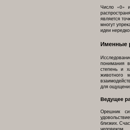
Число «0» 
распространя
является точ
многут упрек
идеи нередко
Именные 
Исследовани
понимания в
степень и х
животного 
взаимодейств
для ощущени
Ведущее р
Орешник си
удовольстви
близких. Сча
человеком.