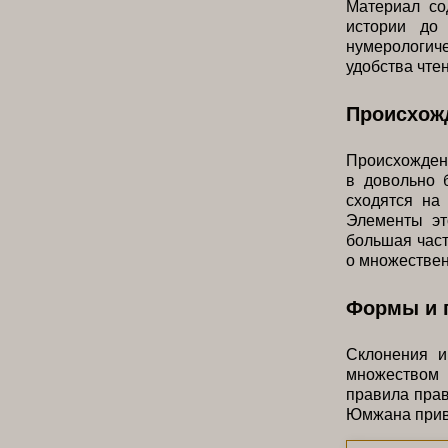
Материал со
истории до 
нумерологич
удобства чте
Происхож
Происхожден
в довольно 
сходятся на
Элементы эт
большая част
о множестве
Формы и 
Склонения и
множеством 
правила прав
Юмжана прив