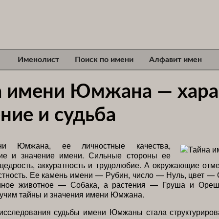
Именолист
Поиск по имени
Алфавит имен
а имени Юмжана — хара
ние и судьба
ни Юмжана, ее личностные качества,
ие и значение имени. Сильные стороны ее
едрость, аккуратность и трудолюбие. А окружающие отм
естность. Ее камень имени — Рубин, число — Нуль, цвет —
мное животное — Собака, а растения — Груша и Ореш
учим тайны и значения имени Юмжана.
 исследования судьбы имени Юмжаны стала структурирова