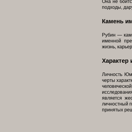
Она не боитс
подходы, дар
Камень и
Рубин — каме
именной пре
жизнь, карье
Характер 
Личность Юм
черты характ
человеческ
исследовани
является же
личностный п
принятых ре