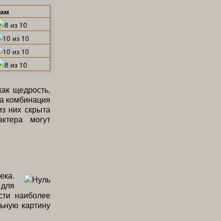
щам
как щедрость,
та комбинация
из них скрыта
ктера могут
ека.
 для
сти наиболее
ьную картину