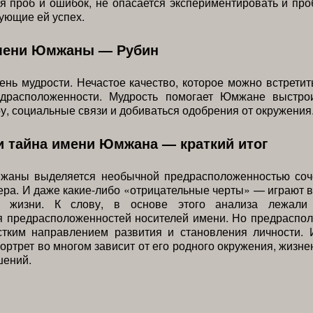
я проб и ошибок, не опасается экспериментировать и пр
ующие ей успех.
мени Юмжаны — Рубин
нь мудрости. Нечастое качество, которое можно встретит
драсположенности. Мудрость помогает Юмжане выстро
ру, социальные связи и добиваться одобрения от окружения
и тайна имени Юмжана — краткий итог
жаны выделяется необычной предрасположенностью соч
ера. И даже какие-либо «отрицательные черты» — играют 
ой жизни. К слову, в основе этого анализа лежали 
я предрасположенностей носителей имени. Но предраспол
стким направлением развития и становления личности. 
ортрет во многом зависит от его родного окружения, жизне
шений.