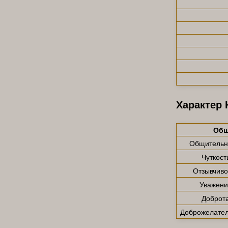
Характер
Общ
Общительн
Чуткост
Отзывчиво
Уважени
Доброт
Доброжелател