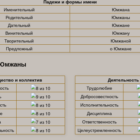
Падежи и формы имени
Именительный
Юмжана
Родительный
Юмжаны
Дательный
Юмжане
Винительный
Юмжану
Творительный
Юмжаной
Предложный
о Юмжане
 Юмжаны
ество и коллектив
Деятельность
ость
Трудолюбие
ь
Добросовестность
сть
Исполнительность
е
Дисциплина
а
Ответственность
ьность
Целеустремленность