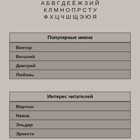
А
Б
В
Г
Д
Е
Ё
Ж
З
И
Й
К
Л
М
Н
О
П
Р
С
Т
У
Ф
Х
Ц
Ч
Ш
Щ
Э
Ю
Я
Популярные имена
Виктор
Виталий
Дмитрий
Любовь
Интерес читателей
Мартын
Наина
Эльдар
Эрнесто